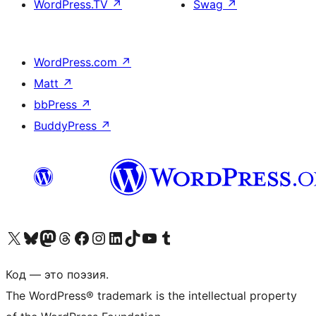
WordPress.TV
↗
Swag
↗
WordPress.com
↗
Matt
↗
bbPress
↗
BuddyPress
↗
Посетите нас в X (ранее Twitter)
Посетите нашу учётную запись в Bluesky
Посетите нашу ленту в Mastodon
Посетите нашу учётную запись в Threads
Посетите нашу страницу на Facebook
Посетите наш Instagram
Посетите нашу страницу в LinkedIn
Посетите нашу учётную запись в TikTok
Посетите наш канал YouTube
Посетите нашу учётную запись в Tumblr
Код — это поэзия.
The WordPress® trademark is the intellectual property