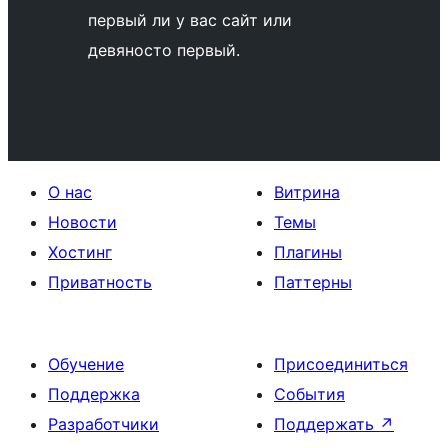
первый ли у вас сайт или
девяносто первый.
О нас
Витрина
Новости
Темы
Хостинг
Плагины
Приватность
Паттерны
Обучение
Присоединиться
Поддержка
События
Разработчики
Поддержать
↗