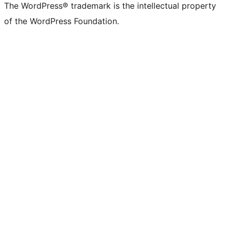
The WordPress® trademark is the intellectual property
X
запись
в
запись
на
в
запись
YouTube
запись
of the WordPress Foundation.
(ранее
в
Mastodon
в
Facebook
LinkedIn
в
в
Twitter)
Bluesky
Threads
TikTok
Tumblr