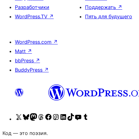
Разработчики
Поддержать
↗
WordPress.TV
↗
Пять для будущего
WordPress.com
↗
Matt
↗
bbPress
↗
BuddyPress
↗
Посетите
Посетите
Посетите
Посетите
Посетите
Посетите
Посетите
Посетите
Посетите
Посетите
нас
нашу
нашу
нашу
нашу
наш
нашу
нашу
наш
нашу
Код — это поэзия.
в
учётную
ленту
учётную
страницу
Instagram
страницу
учётную
канал
учётную