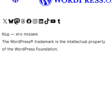
Посетите нас в X (ранее Twitter)
Посетите нашу учётную запись в Bluesky
Посетите нашу ленту в Mastodon
Посетите нашу учётную запись в Threads
Посетите нашу страницу на Facebook
Посетите наш Instagram
Посетите нашу страницу в LinkedIn
Посетите нашу учётную запись в TikTok
Посетите наш канал YouTube
Посетите нашу учётную запись в Tumblr
Код — это поэзия.
The WordPress® trademark is the intellectual property
of the WordPress Foundation.