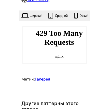
избранное
0
Широкий
Средний
Узкий
раз
Метки:
Галерея
Другие паттерны этого