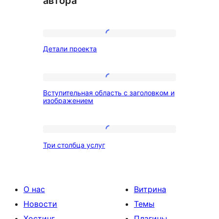
автора
Детали
Детали проекта
проекта
Вступительная
Вступительная область с заголовком и
область
изображением
с
заголовком
Три
и
Три столбца услуг
столбца
изображением
услуг
О нас
Витрина
Новости
Темы
Хостинг
Плагины