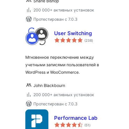
Shane Bishop
200 000+ активных установок
Протестирован с 7.0.3
User Switching
общий
(238
)
рейтинг
Мгновенное переключение между
учетными записями пользователей в
WordPress и WooCommerce.
John Blackbourn
200 000+ активных установок
Протестирован с 7.0.3
Performance Lab
общий
(51
)
рейтинг