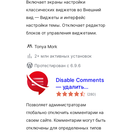
Включает экраны настройки
классических виджетов во Внешний
вид — Виджеты и интерфейс
настройки темы. Отключает редактор
блоков от управления виджетами.
Tonya Mork
2+ млн активных установок
Протестирован с 6.9.6
Disable Comments
— удалить
общий
комментарии и
(280
)
рейтинг
остановить спам
Позволяет администраторам
[поддержка
глобально отключить комментарии на
мультисайтов]
своем сайте. Комментарии могут быть
отключены для определенных типов