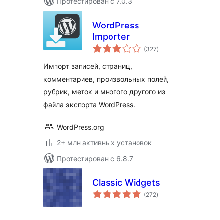
Протестирован с 7.0.3
WordPress
Importer
общий
(327
)
рейтинг
Импорт записей, страниц,
комментариев, произвольных полей,
рубрик, меток и многого другого из
файла экспорта WordPress.
WordPress.org
2+ млн активных установок
Протестирован с 6.8.7
Classic Widgets
общий
(272
)
рейтинг