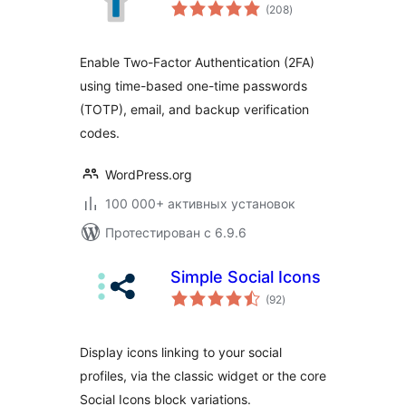
общий
(208
)
рейтинг
Enable Two-Factor Authentication (2FA)
using time-based one-time passwords
(TOTP), email, and backup verification
codes.
WordPress.org
100 000+ активных установок
Протестирован с 6.9.6
Simple Social Icons
общий
(92
)
рейтинг
Display icons linking to your social
profiles, via the classic widget or the core
Social Icons block variations.