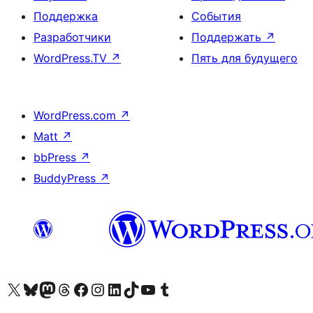
Поддержка
События
Разработчики
Поддержать
↗
WordPress.TV
↗
Пять для будущего
WordPress.com
↗
Matt
↗
bbPress
↗
BuddyPress
↗
Посетите нас в X (ранее Twitter)
Посетите нашу учётную запись в Bluesky
Посетите нашу ленту в Mastodon
Посетите нашу учётную запись в Threads
Посетите нашу страницу на Facebook
Посетите наш Instagram
Посетите нашу страницу в LinkedIn
Посетите нашу учётную запись в TikTok
Посетите наш канал YouTube
Посетите нашу учётную запись в Tumblr