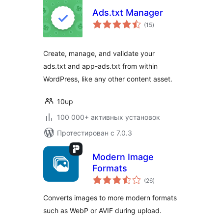
Ads.txt Manager
общий
(15
)
рейтинг
Create, manage, and validate your
ads.txt and app-ads.txt from within
WordPress, like any other content asset.
10up
100 000+ активных установок
Протестирован с 7.0.3
Modern Image
Formats
общий
(26
)
рейтинг
Converts images to more modern formats
such as WebP or AVIF during upload.