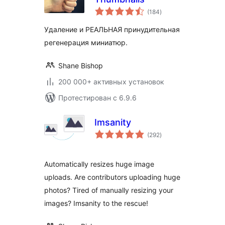
общий
(184
)
рейтинг
Удаление и РЕАЛЬНАЯ принудительная
регенерация миниатюр.
Shane Bishop
200 000+ активных установок
Протестирован с 6.9.6
Imsanity
общий
(292
)
рейтинг
Automatically resizes huge image
uploads. Are contributors uploading huge
photos? Tired of manually resizing your
images? Imsanity to the rescue!