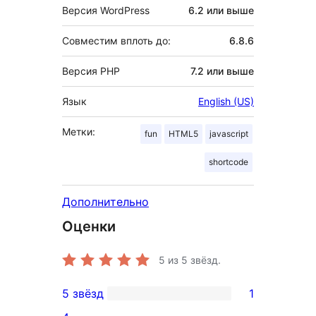
Версия WordPress
6.2 или выше
Совместим вплоть до:
6.8.6
Версия PHP
7.2 или выше
Язык
English (US)
Метки:
fun
HTML5
javascript
shortcode
Дополнительно
Оценки
5
из 5 звёзд.
5 звёзд
1
1