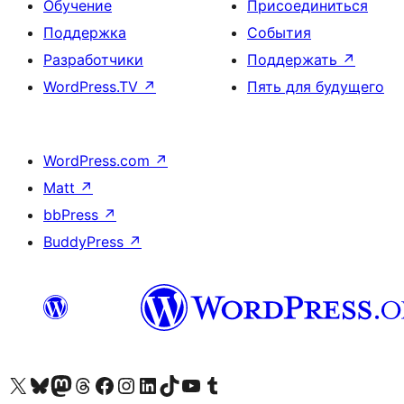
Обучение
Присоединиться
Поддержка
События
Разработчики
Поддержать
↗
WordPress.TV
↗
Пять для будущего
WordPress.com
↗
Matt
↗
bbPress
↗
BuddyPress
↗
Посетите нас в X (ранее Twitter)
Посетите нашу учётную запись в Bluesky
Посетите нашу ленту в Mastodon
Посетите нашу учётную запись в Threads
Посетите нашу страницу на Facebook
Посетите наш Instagram
Посетите нашу страницу в LinkedIn
Посетите нашу учётную запись в TikTok
Посетите наш канал YouTube
Посетите нашу учётную запись в Tumblr