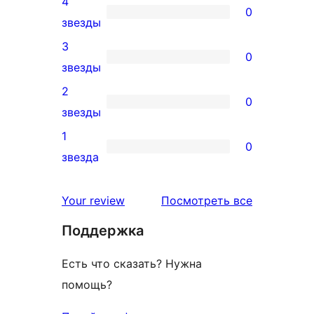
4
5-
0
0
звезды
звездный
4-
3
отзыв
0
звездный
0
звезды
отзыв
3-
2
0
звездный
0
звезды
отзыв
2-
1
0
звездный
0
звезда
отзыв
1-
звездный
отзывы
Your review
Посмотреть все
отзыв
Поддержка
Есть что сказать? Нужна
помощь?