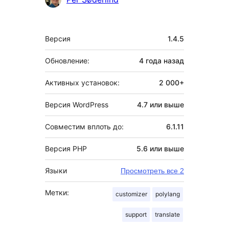
Мета
Версия
1.4.5
Обновление:
4 года
назад
Активных установок:
2 000+
Версия WordPress
4.7 или выше
Совместим вплоть до:
6.1.11
Версия PHP
5.6 или выше
Языки
Просмотреть все 2
Метки:
customizer
polylang
support
translate