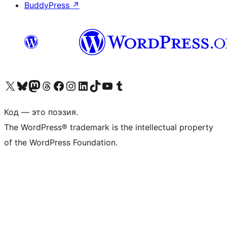
BuddyPress
↗
Посетите нас в X (ранее Twitter)
Посетите нашу учётную запись в Bluesky
Посетите нашу ленту в Mastodon
Посетите нашу учётную запись в Threads
Посетите нашу страницу на Facebook
Посетите наш Instagram
Посетите нашу страницу в LinkedIn
Посетите нашу учётную запись в TikTok
Посетите наш канал YouTube
Посетите нашу учётную запись в Tumblr
Код — это поэзия.
The WordPress® trademark is the intellectual property
of the WordPress Foundation.