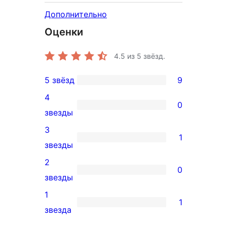
Дополнительно
Оценки
4.5
из 5 звёзд.
5 звёзд
9
9
4
5-
0
0
звезды
звездный
4-
3
отзыв
1
звездный
1
звезды
отзыв
3-
2
0
звездный
0
звезды
отзыв
2-
1
1
звездный
1
звезда
отзыв
1-