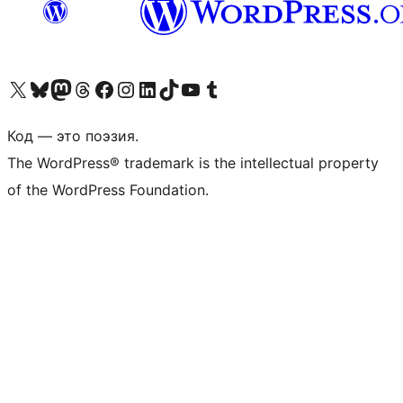
Посетите нас в X (ранее Twitter)
Посетите нашу учётную запись в Bluesky
Посетите нашу ленту в Mastodon
Посетите нашу учётную запись в Threads
Посетите нашу страницу на Facebook
Посетите наш Instagram
Посетите нашу страницу в LinkedIn
Посетите нашу учётную запись в TikTok
Посетите наш канал YouTube
Посетите нашу учётную запись в Tumblr
Код — это поэзия.
The WordPress® trademark is the intellectual property
of the WordPress Foundation.