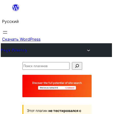
Перейти
к
Русский
содержимому
Скачать WordPress
Plugin Directory
Поиск
плагинов
Этот плагин
не тестировался с