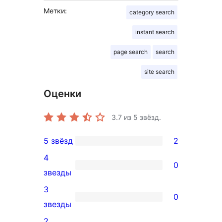
Метки:
category search
instant search
page search
search
site search
Оценки
3.7
из 5 звёзд.
5 звёзд
2
2
4
5-
0
0
звезды
звездный
4-
3
отзыв
0
звездный
0
звезды
отзыв
3-
2