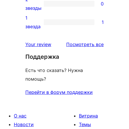
0
звездный
0
звезды
отзыв
2-
1
1
звездный
1
звезда
отзыв
1-
звездный
отзывы
Your review
Посмотреть все
отзыв
Поддержка
Есть что сказать? Нужна
помощь?
Перейти в форум поддержки
О нас
Витрина
Новости
Темы