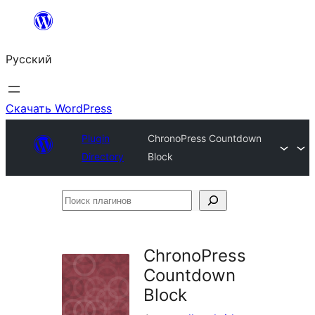
Перейти
к
Русский
содержимому
Скачать WordPress
Plugin
ChronoPress Countdown
Directory
Block
Поиск
плагинов
ChronoPress
Countdown
Block