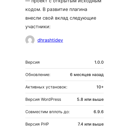
— проект с открытым исходным
кодом. В развитие плагина
внесли свой вклад следующие
участники:
Участники
dhrashtidev
Мета
Версия
1.0.0
Обновление:
6 месяцев
назад
Активных установок:
10+
Версия WordPress
5.8 или выше
Совместим вплоть до:
6.9.6
Версия PHP
7.4 или выше