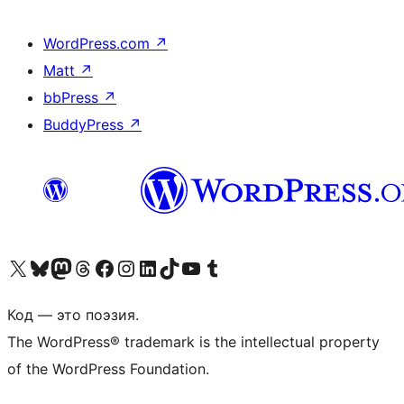
WordPress.com
↗
Matt
↗
bbPress
↗
BuddyPress
↗
Посетите нас в X (ранее Twitter)
Посетите нашу учётную запись в Bluesky
Посетите нашу ленту в Mastodon
Посетите нашу учётную запись в Threads
Посетите нашу страницу на Facebook
Посетите наш Instagram
Посетите нашу страницу в LinkedIn
Посетите нашу учётную запись в TikTok
Посетите наш канал YouTube
Посетите нашу учётную запись в Tumblr
Код — это поэзия.
The WordPress® trademark is the intellectual property
of the WordPress Foundation.