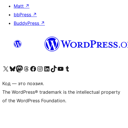
Matt
↗
bbPress
↗
BuddyPress
↗
Посетите нас в X (ранее Twitter)
Посетите нашу учётную запись в Bluesky
Посетите нашу ленту в Mastodon
Посетите нашу учётную запись в Threads
Посетите нашу страницу на Facebook
Посетите наш Instagram
Посетите нашу страницу в LinkedIn
Посетите нашу учётную запись в TikTok
Посетите наш канал YouTube
Посетите нашу учётную запись в Tumblr
Код — это поэзия.
The WordPress® trademark is the intellectual property
of the WordPress Foundation.