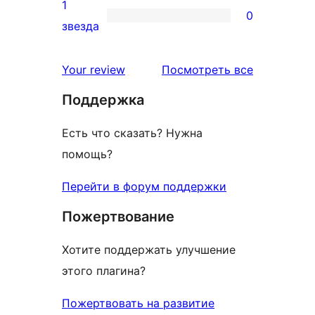
2-
1
0
звездный
0
звезда
отзыв
1-
звездный
отзывы
Your review
Посмотреть все
отзыв
Поддержка
Есть что сказать? Нужна
помощь?
Перейти в форум поддержки
Пожертвование
Хотите поддержать улучшение
этого плагина?
Пожертвовать на развитие