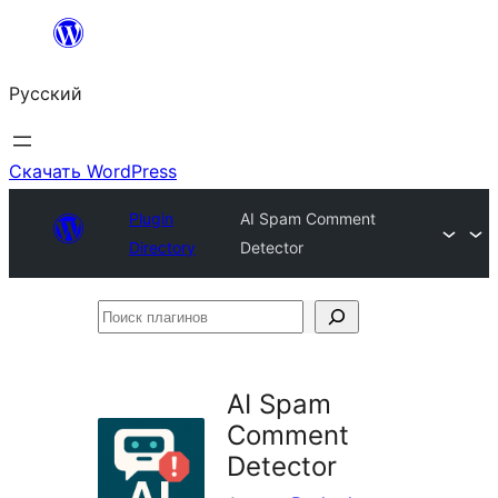
Перейти
к
Русский
содержимому
Скачать WordPress
Plugin
AI Spam Comment
Directory
Detector
Поиск
плагинов
AI Spam
Comment
Detector