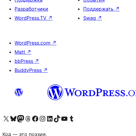
Разработчики
Поддержать
↗
WordPress.TV
↗
Swag
↗
WordPress.com
↗
Matt
↗
bbPress
↗
BuddyPress
↗
Посетите нас в X (ранее Twitter)
Посетите нашу учётную запись в Bluesky
Посетите нашу ленту в Mastodon
Посетите нашу учётную запись в Threads
Посетите нашу страницу на Facebook
Посетите наш Instagram
Посетите нашу страницу в LinkedIn
Посетите нашу учётную запись в TikTok
Посетите наш канал YouTube
Посетите нашу учётную запись в Tumblr
Код — это поэзия.