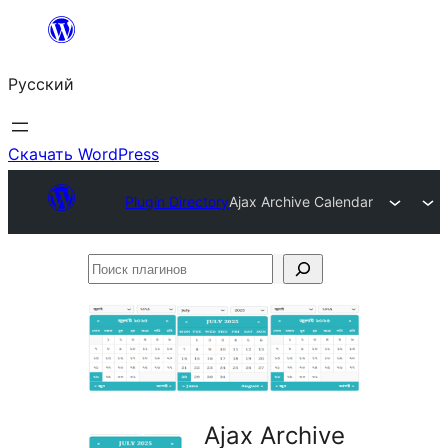
Перейти
к
Русский
содержимому
Скачать WordPress
Plugin Directory
Ajax Archive Calendar
Поиск
плагинов
Ajax Archive