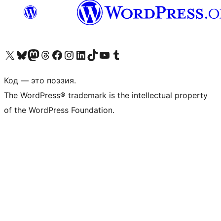
Посетите нас в X (ранее Twitter)
Посетите нашу учётную запись в Bluesky
Посетите нашу ленту в Mastodon
Посетите нашу учётную запись в Threads
Посетите нашу страницу на Facebook
Посетите наш Instagram
Посетите нашу страницу в LinkedIn
Посетите нашу учётную запись в TikTok
Посетите наш канал YouTube
Посетите нашу учётную запись в Tumblr
Код — это поэзия.
The WordPress® trademark is the intellectual property
of the WordPress Foundation.