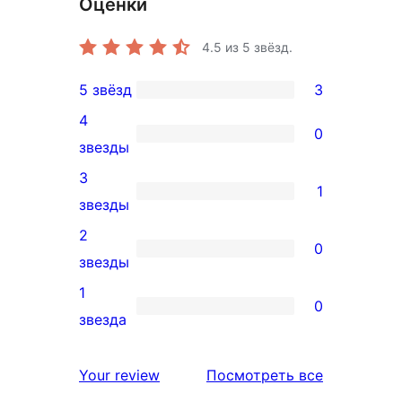
Оценки
4.5
из 5 звёзд.
5 звёзд
3
3
4
5-
0
0
звезды
звездный
4-
3
отзыв
1
звездный
1
звезды
отзыв
3-
2
0
звездный
0
звезды
отзыв
2-
1
0
звездный
0
звезда
отзыв
1-
звездный
отзывы
Your review
Посмотреть все
отзыв