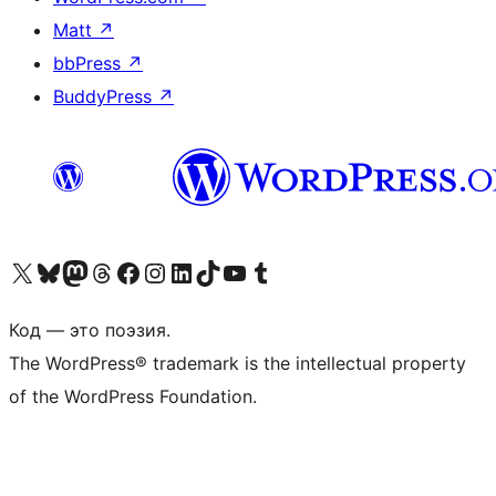
Matt
↗
bbPress
↗
BuddyPress
↗
Посетите нас в X (ранее Twitter)
Посетите нашу учётную запись в Bluesky
Посетите нашу ленту в Mastodon
Посетите нашу учётную запись в Threads
Посетите нашу страницу на Facebook
Посетите наш Instagram
Посетите нашу страницу в LinkedIn
Посетите нашу учётную запись в TikTok
Посетите наш канал YouTube
Посетите нашу учётную запись в Tumblr
Код — это поэзия.
The WordPress® trademark is the intellectual property
of the WordPress Foundation.