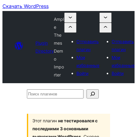
Скачать WordPress
Ampl
e
The
Отправить
Отправить
Plugin
mes
плагин
плагин
Directory
Dem
Мои
Мои
o
избранные
избранные
Impo
Войти
Войти
rter
Поиск
плагинов
Этот плагин
не тестировался с
последними 3 основными
выпусками WordPress
. Скорее