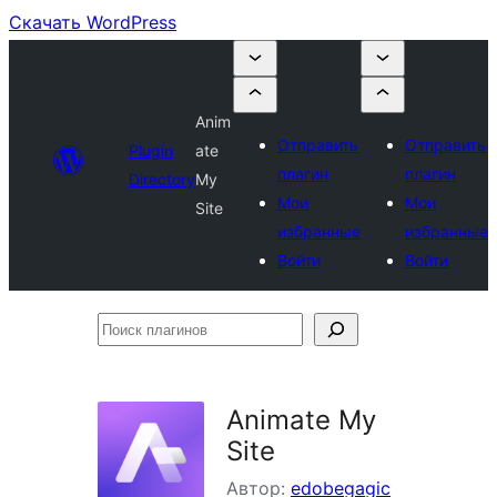
Скачать WordPress
Anim
Отправить
Отправить
Plugin
ate
плагин
плагин
Directory
My
Мои
Мои
Site
избранные
избранные
Войти
Войти
Поиск
плагинов
Animate My
Site
Автор:
edobegagic