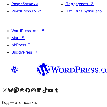
Разработчики
Поддержать
↗
WordPress.TV
↗
Пять для будущего
WordPress.com
↗
Matt
↗
bbPress
↗
BuddyPress
↗
Посетите нас в X (ранее Twitter)
Посетите нашу учётную запись в Bluesky
Посетите нашу ленту в Mastodon
Посетите нашу учётную запись в Threads
Посетите нашу страницу на Facebook
Посетите наш Instagram
Посетите нашу страницу в LinkedIn
Посетите нашу учётную запись в TikTok
Посетите наш канал YouTube
Посетите нашу учётную запись в Tumblr
Код — это поэзия.