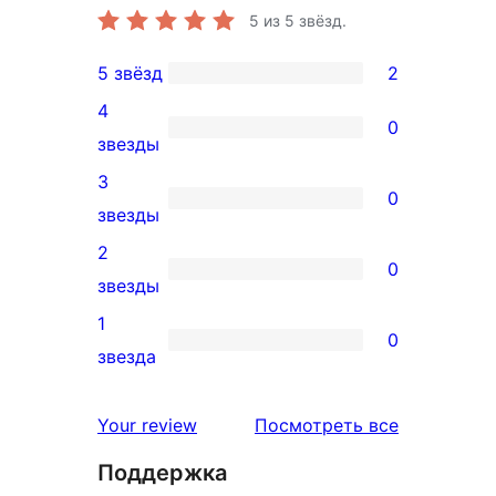
5
из 5 звёзд.
5 звёзд
2
2
4
5-
0
0
звезды
звездный
4-
3
отзыв
0
звездный
0
звезды
отзыв
3-
2
0
звездный
0
звезды
отзыв
2-
1
0
звездный
0
звезда
отзыв
1-
звездный
отзывы
Your review
Посмотреть все
отзыв
Поддержка