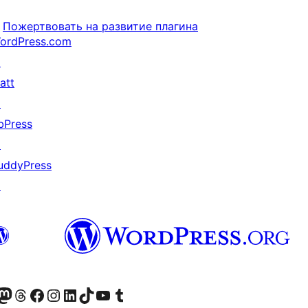
Пожертвовать на развитие плагина
ordPress.com
↗
att
↗
bPress
↗
uddyPress
↗
анее Twitter)
 учётную запись в Bluesky
осетите нашу ленту в Mastodon
Посетите нашу учётную запись в Threads
Посетите нашу страницу на Facebook
Посетите наш Instagram
Посетите нашу страницу в LinkedIn
Посетите нашу учётную запись в TikTok
Посетите наш канал YouTube
Посетите нашу учётную запись в Tumblr