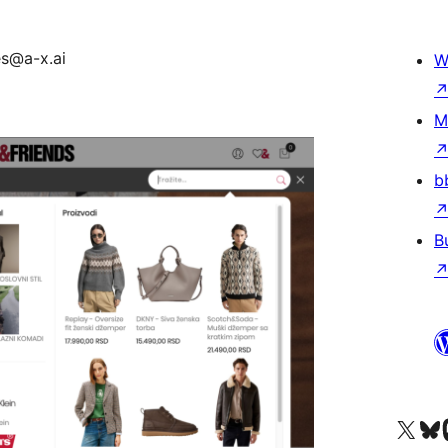
es@a-x.ai
W
M
b
B
Посетите нас в X (р
Посетите нашу
П