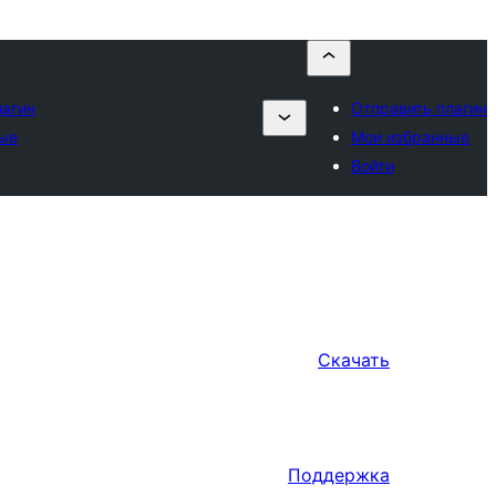
лагин
Отправить плагин
ые
Мои избранные
Войти
Скачать
Поддержка