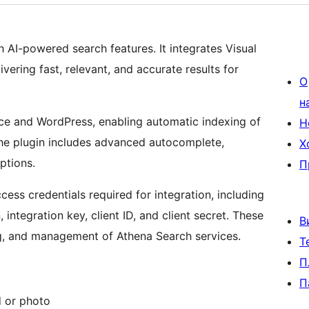
AI-powered search features. It integrates Visual
vering fast, relevant, and accurate results for
О
н
e and WordPress, enabling automatic indexing of
Н
The plugin includes advanced autocomplete,
Х
ptions.
П
ccess credentials required for integration, including
ntegration key, client ID, and client secret. These
В
ing, and management of Athena Search services.
Т
П
П
d or photo