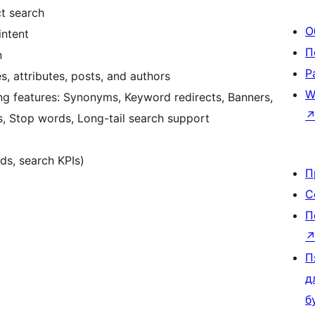
ct search
О
intent
П
n
Р
, attributes, posts, and authors
W
 features: Synonyms, Keyword redirects, Banners,
s, Stop words, Long-tail search support
ds, search KPIs)
П
С
П
П
д
б