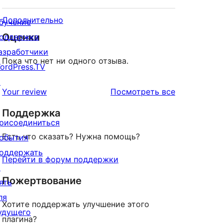
Дополнительно
бучение
Оценки
оддержка
азработчики
Пока что нет ни одного отзыва.
ordPress.TV
↗
отзывы
Your review
Посмотреть все
Поддержка
рисоединиться
Есть что сказать? Нужна помощь?
обытия
оддержать
Перейти в форум поддержки
↗
Пожертвование
ять
ля
Хотите поддержать улучшение этого
удущего
плагина?