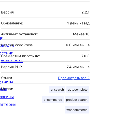
Мета
Версия
2.2.1
Обновление:
1 день
назад
Активных установок:
Менее 10
ас
овости
Версия WordPress
6.0 или выше
остинг
Совместим вплоть до:
7.0.3
риватность
Версия PHP
7.4 или выше
Языки
Просмотреть все 2
итрина
емы
Метки:
ai search
autocomplete
лагины
e-commerce
product search
аттерны
woocommerce