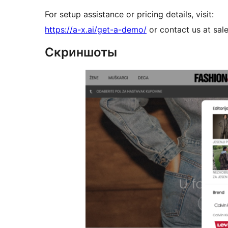
For setup assistance or pricing details, visit:
https://a-x.ai/get-a-demo/
or contact us at sal
Скриншоты