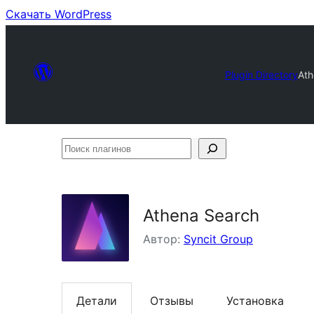
Скачать WordPress
Plugin Directory
Ath
Поиск
плагинов
Athena Search
Автор:
Syncit Group
Детали
Отзывы
Установка