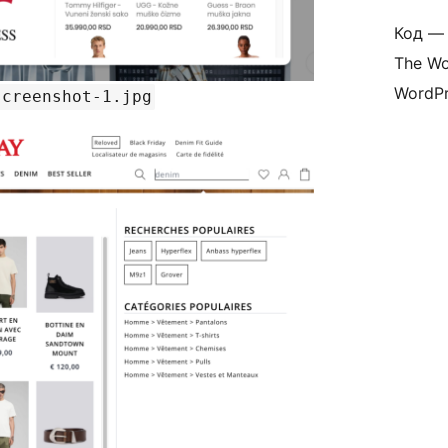
Код — 
The Wo
WordPr
screenshot-1.jpg