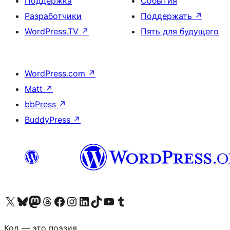
Поддержка
События
Разработчики
Поддержать
↗
WordPress.TV
↗
Пять для будущего
WordPress.com
↗
Matt
↗
bbPress
↗
BuddyPress
↗
Посетите нас в X (ранее Twitter)
Посетите нашу учётную запись в Bluesky
Посетите нашу ленту в Mastodon
Посетите нашу учётную запись в Threads
Посетите нашу страницу на Facebook
Посетите наш Instagram
Посетите нашу страницу в LinkedIn
Посетите нашу учётную запись в TikTok
Посетите наш канал YouTube
Посетите нашу учётную запись в Tumblr
Код — это поэзия.