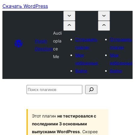
Скачать WordPress
Audi
Отправить
Отправить
Plugin
opla
плагин
плагин
Directory
ce
Мои
Мои
Me
избранные
избранные
Войти
Войти
Поиск
плагинов
Этот плагин
не тестировался с
последними 3 основными
выпусками WordPress
. Скорее