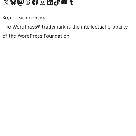
Посетите нас в X (ранее Twitter)
Посетите нашу учётную запись в Bluesky
Посетите нашу ленту в Mastodon
Посетите нашу учётную запись в Threads
Посетите нашу страницу на Facebook
Посетите наш Instagram
Посетите нашу страницу в LinkedIn
Посетите нашу учётную запись в TikTok
Посетите наш канал YouTube
Посетите нашу учётную запись в Tumblr
Код — это поэзия.
The WordPress® trademark is the intellectual property
of the WordPress Foundation.