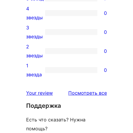
7
4
5-
0
0
звезды
звездный
4-
3
отзыв
0
звездный
0
звезды
отзыв
3-
2
0
звездный
0
звезды
отзыв
2-
1
0
звездный
0
звезда
отзыв
1-
звездный
отзывы
Your review
Посмотреть все
отзыв
Поддержка
Есть что сказать? Нужна
помощь?