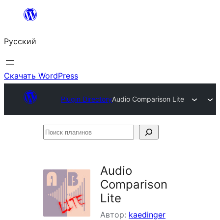
Перейти
к
Русский
содержимому
Скачать WordPress
Plugin Directory
Audio Comparison Lite
Поиск
плагинов
Audio
Comparison
Lite
Автор:
kaedinger