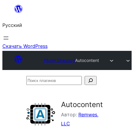
Перейти
к
Русский
содержимому
Скачать WordPress
Plugin Directory
Autocontent
Поиск
плагинов
Autocontent
Автор:
Remwes,
LLC