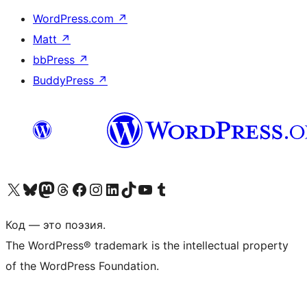
WordPress.com
↗
Matt
↗
bbPress
↗
BuddyPress
↗
Посетите нас в X (ранее Twitter)
Посетите нашу учётную запись в Bluesky
Посетите нашу ленту в Mastodon
Посетите нашу учётную запись в Threads
Посетите нашу страницу на Facebook
Посетите наш Instagram
Посетите нашу страницу в LinkedIn
Посетите нашу учётную запись в TikTok
Посетите наш канал YouTube
Посетите нашу учётную запись в Tumblr
Код — это поэзия.
The WordPress® trademark is the intellectual property
of the WordPress Foundation.