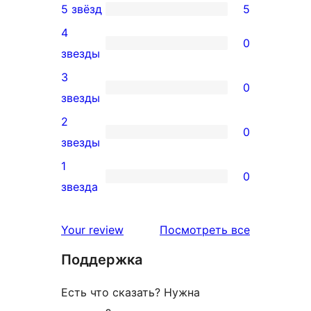
5 звёзд
5
5
4
5-
0
0
звезды
звездный
4-
3
отзыв
0
звездный
0
звезды
отзыв
3-
2
0
звездный
0
звезды
отзыв
2-
1
0
звездный
0
звезда
отзыв
1-
звездный
отзывы
Your review
Посмотреть все
отзыв
Поддержка
Есть что сказать? Нужна