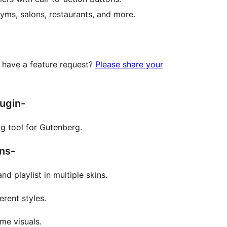
gyms, salons, restaurants, and more.
ou have a feature request?
Please share your
lugin-
ng tool for Gutenberg.
ns-
nd playlist in multiple skins.
rent styles.
me visuals.