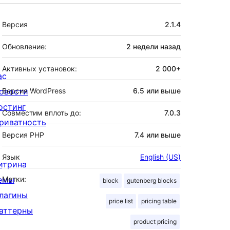
Мета
Версия
2.1.4
Обновление:
2 недели
назад
Активных установок:
2 000+
ас
овости
Версия WordPress
6.5 или выше
остинг
Совместим вплоть до:
7.0.3
риватность
Версия PHP
7.4 или выше
Язык
English (US)
итрина
емы
Метки:
block
gutenberg blocks
лагины
price list
pricing table
аттерны
product pricing