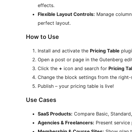
effects.
Flexible Layout Controls:
Manage columns,
perfect layout.
How to Use
Install and activate the
Pricing Table
plugi
Open a post or page in the Gutenberg edit
Click the
+
icon and search for
Pricing Ta
Change the block settings from the right-s
Publish – your pricing table is live!
Use Cases
SaaS Products:
Compare Basic, Standard, 
Agencies & Freelancers:
Present service 
Membership & Course Sites:
Show plan ti