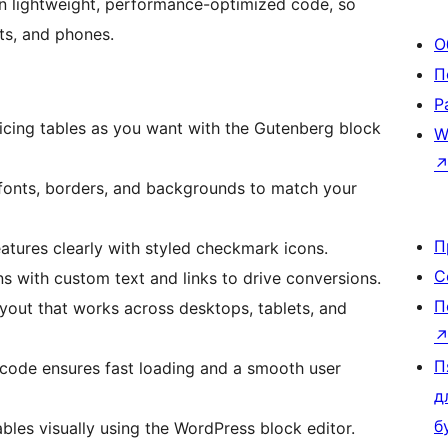
 on lightweight, performance-optimized code, so
ts, and phones.
О
П
Р
cing tables as you want with the Gutenberg block
W
fonts, borders, and backgrounds to match your
П
atures clearly with styled checkmark icons.
С
s with custom text and links to drive conversions.
П
yout that works across desktops, tablets, and
П
code ensures fast loading and a smooth user
д
б
ables visually using the WordPress block editor.