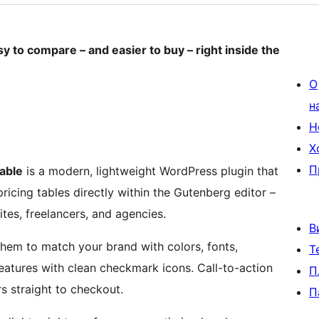
y to compare – and easier to buy – right inside the
О
н
Н
Х
П
Table
is a modern, lightweight WordPress plugin that
ricing tables directly within the Gutenberg editor –
tes, freelancers, and agencies.
В
them to match your brand with colors, fonts,
Т
eatures with clean checkmark icons. Call-to-action
П
rs straight to checkout.
П