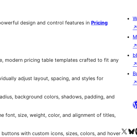
W
 powerful design and control features in
Pricing
M
b
, modern pricing table templates crafted to fit any
B
vidually adjust layout, spacing, and styles for
adius, background colors, shadows, padding, and
e font, size, weight, color, and alignment of titles,
Посетите нас в X (р
Посетите нашу
П
 buttons with custom icons, sizes, colors, and hover