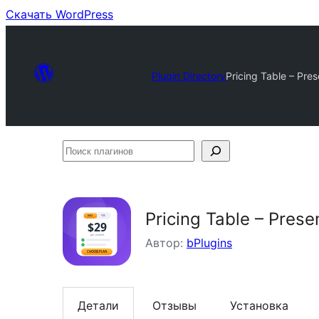
Скачать WordPress
Plugin Directory
Pricing Table – Pre
Поиск
плагинов
Pricing Table – Pres
Автор:
bPlugins
Детали
Отзывы
Установка