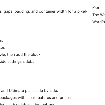
Код — 
 gaps, padding, and container width for a pixel-
The Wo
WordPr
n.
or.
ble
, then add the block.
ide settings sidebar.
and Ultimate plans side by side.
packages with clear features and prices.
ers with call-to-action buttons.