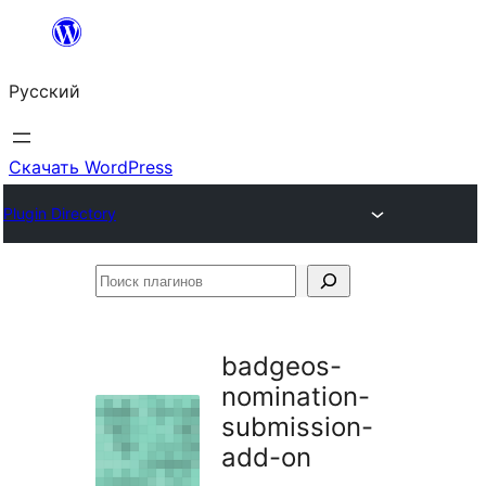
Перейти
к
Русский
содержимому
Скачать WordPress
Plugin Directory
Поиск
плагинов
badgeos-
nomination-
submission-
add-on