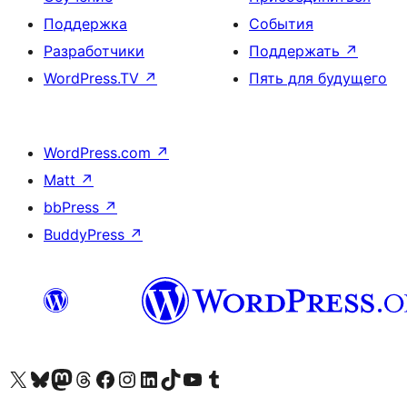
Поддержка
События
Разработчики
Поддержать
↗
WordPress.TV
↗
Пять для будущего
WordPress.com
↗
Matt
↗
bbPress
↗
BuddyPress
↗
Посетите нас в X (ранее Twitter)
Посетите нашу учётную запись в Bluesky
Посетите нашу ленту в Mastodon
Посетите нашу учётную запись в Threads
Посетите нашу страницу на Facebook
Посетите наш Instagram
Посетите нашу страницу в LinkedIn
Посетите нашу учётную запись в TikTok
Посетите наш канал YouTube
Посетите нашу учётную запись в Tumblr