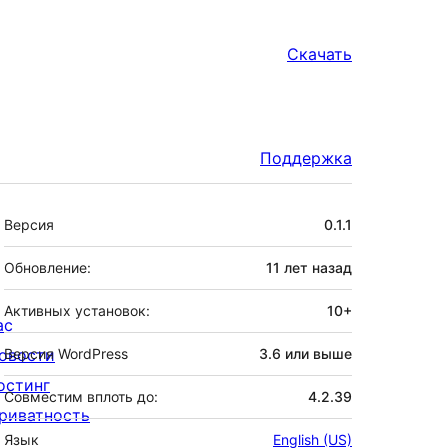
Скачать
Поддержка
Мета
Версия
0.1.1
Обновление:
11 лет
назад
Активных установок:
10+
ас
овости
Версия WordPress
3.6 или выше
остинг
Совместим вплоть до:
4.2.39
риватность
Язык
English (US)