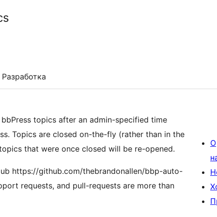
cs
Разработка
 bbPress topics after an admin-specified time
s. Topics are closed on-the-fly (rather than in the
О
, topics that were once closed will be re-opened.
н
Hub https://github.com/thebrandonallen/bbp-auto-
Н
upport requests, and pull-requests are more than
Х
П