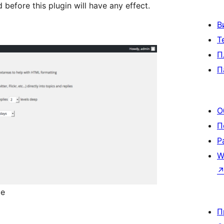
before this plugin will have any effect.
В
Т
П
П
О
П
Р
W
ce
П