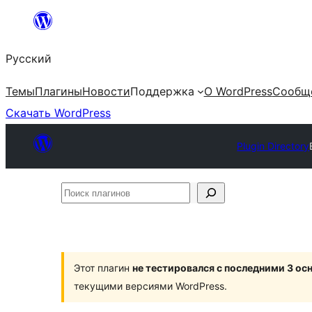
Перейти
к
Русский
содержимому
Темы
Плагины
Новости
Поддержка
О WordPress
Сообщ
Скачать WordPress
Plugin Directory
Поиск
плагинов
Этот плагин
не тестировался с последними 3 о
текущими версиями WordPress.