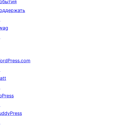
обытия
оддержать
↗
wag
↗
ordPress.com
↗
att
↗
bPress
↗
uddyPress
↗