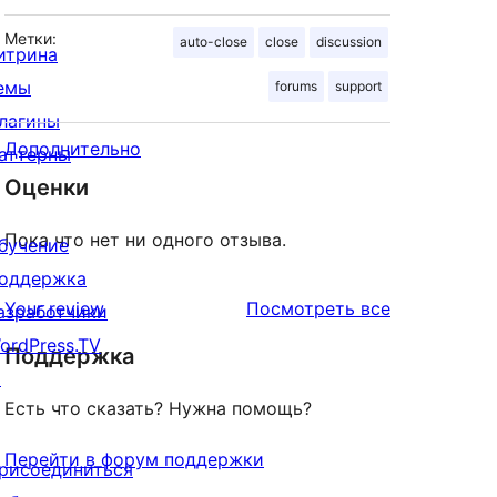
Метки:
auto-close
close
discussion
итрина
емы
forums
support
лагины
Дополнительно
аттерны
Оценки
Пока что нет ни одного отзыва.
бучение
оддержка
отзывы
Your review
Посмотреть все
азработчики
ordPress.TV
Поддержка
↗
Есть что сказать? Нужна помощь?
Перейти в форум поддержки
рисоединиться