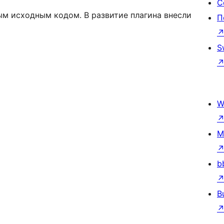
С
ым исходным кодом. В развитие плагина внесли
П
S
W
M
b
B