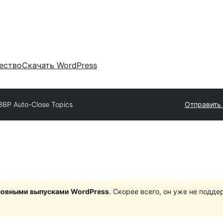
ество
Скачать WordPress
BBP Auto-Close Topics
Отправить 
сновными выпусками WordPress
. Скорее всего, он уже не подд