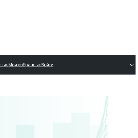
агин
Мои избранные
Войти