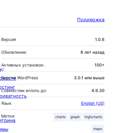
Поддержка
Мета
Версия
1.0.6
Обновление:
8 лет
назад
Активных установок:
100+
ас
овости
Версия WordPress
3.0.1 или выше
остинг
Совместим вплоть до:
4.9.30
риватность
Язык
English (US)
Метки:
charts
graph
highcharts
итрина
емы
maps