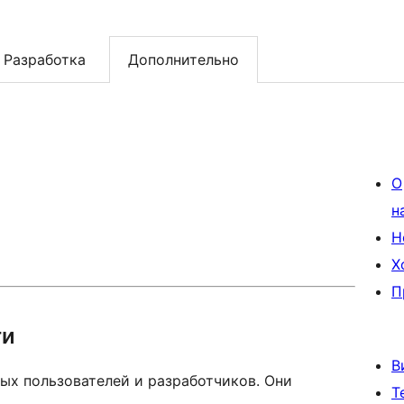
Разработка
Дополнительно
О
н
Н
Х
П
ти
В
ых пользователей и разработчиков. Они
Т