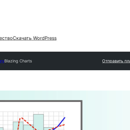
ество
Скачать WordPress
ory
Blazing Charts
Отправить пл