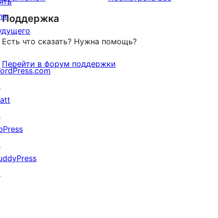
ять
отзыв
ля
Поддержка
удущего
Есть что сказать? Нужна помощь?
Перейти в форум поддержки
ordPress.com
↗
att
↗
bPress
↗
uddyPress
↗