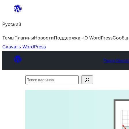
Перейти
к
Русский
содержимому
Темы
Плагины
Новости
Поддержка
О WordPress
Сообщ
Скачать WordPress
Plugin Direct
Поиск
плагинов