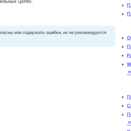
ельных целях.
П
П
пасны или содержать ошибки, их не рекомендуется
О
П
Р
W
П
С
П