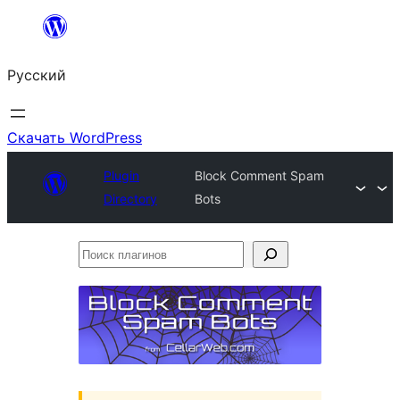
Перейти
к
Русский
содержимому
Скачать WordPress
Plugin
Block Comment Spam
Directory
Bots
Поиск
плагинов