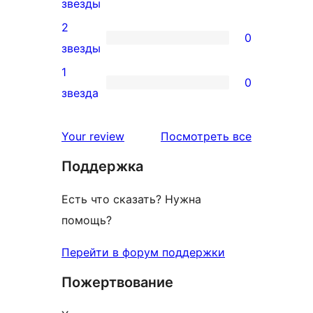
0
звезды
отзыв
3-
2
0
звездный
0
звезды
отзыв
2-
1
0
звездный
0
звезда
отзыв
1-
звездный
отзывы
Your review
Посмотреть все
отзыв
Поддержка
Есть что сказать? Нужна
помощь?
Перейти в форум поддержки
Пожертвование