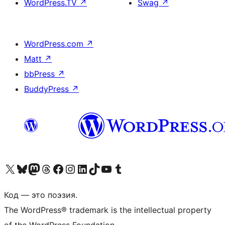
WordPress.TV
↗
Swag
↗
WordPress.com
↗
Matt
↗
bbPress
↗
BuddyPress
↗
Посетите нас в X (ранее Twitter)
Посетите нашу учётную запись в Bluesky
Посетите нашу ленту в Mastodon
Посетите нашу учётную запись в Threads
Посетите нашу страницу на Facebook
Посетите наш Instagram
Посетите нашу страницу в LinkedIn
Посетите нашу учётную запись в TikTok
Посетите наш канал YouTube
Посетите нашу учётную запись в Tumblr
Код — это поэзия.
The WordPress® trademark is the intellectual property
of the WordPress Foundation.