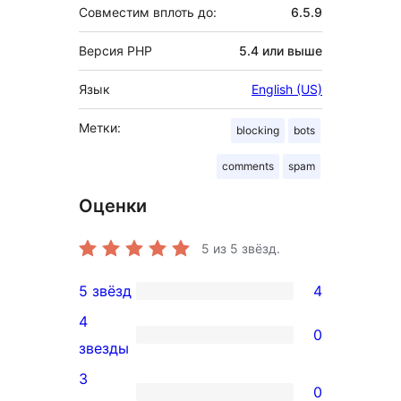
Совместим вплоть до:
6.5.9
Версия PHP
5.4 или выше
Язык
English (US)
Метки:
blocking
bots
comments
spam
Оценки
5
из 5 звёзд.
5 звёзд
4
4
4
5-
0
0
звезды
звездный
4-
3
отзыв
0
звездный