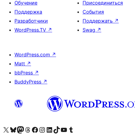
Обучение
Присоединиться
Поддержка
События
Разработчики
Поддержать
↗
WordPress.TV
↗
Swag
↗
WordPress.com
↗
Matt
↗
bbPress
↗
BuddyPress
↗
Посетите нас в X (ранее Twitter)
Посетите нашу учётную запись в Bluesky
Посетите нашу ленту в Mastodon
Посетите нашу учётную запись в Threads
Посетите нашу страницу на Facebook
Посетите наш Instagram
Посетите нашу страницу в LinkedIn
Посетите нашу учётную запись в TikTok
Посетите наш канал YouTube
Посетите нашу учётную запись в Tumblr