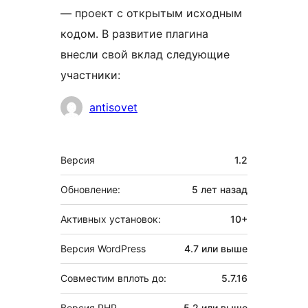
— проект с открытым исходным
кодом. В развитие плагина
внесли свой вклад следующие
участники:
Участники
antisovet
Мета
Версия
1.2
Обновление:
5 лет
назад
Активных установок:
10+
Версия WordPress
4.7 или выше
Совместим вплоть до:
5.7.16
Версия PHP
5.2 или выше