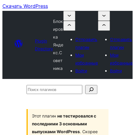
Скачать WordPress
Блок
иров
ка
Отправить
Отправить
Plugin
Янде
плагин
плагин
Directory
кс.С
Мои
Мои
овет
избранные
избранные
ника
Войти
Войти
Поиск
плагинов
Этот плагин
не тестировался с
последними 3 основными
выпусками WordPress
. Скорее