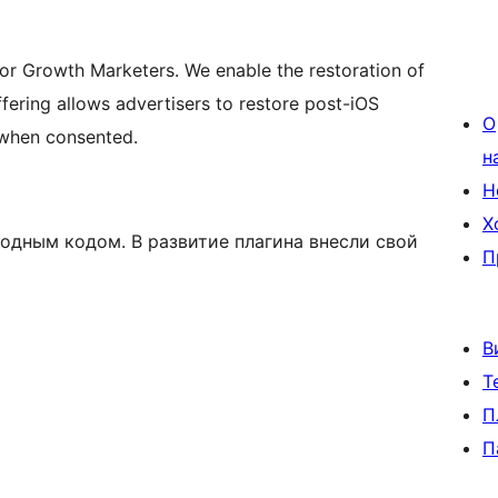
for Growth Marketers. We enable the restoration of
fering allows advertisers to restore post-iOS
О
s when consented.
н
Н
Х
одным кодом. В развитие плагина внесли свой
П
В
Т
П
П