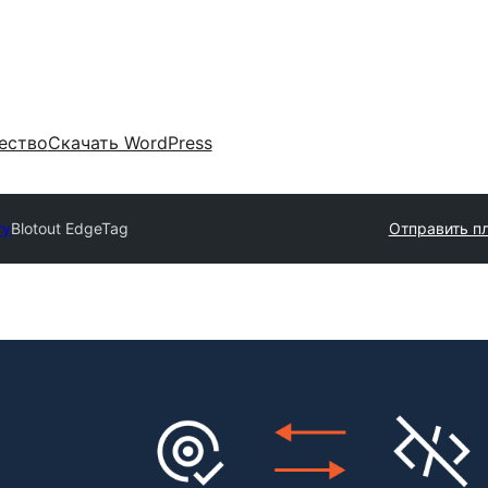
ество
Скачать WordPress
ry
Blotout EdgeTag
Отправить п