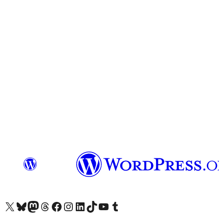
Посетите нас в X (ранее Twitter)
Посетите нашу учётную запись в Bluesky
Посетите нашу ленту в Mastodon
Посетите нашу учётную запись в Threads
Посетите нашу страницу на Facebook
Посетите наш Instagram
Посетите нашу страницу в LinkedIn
Посетите нашу учётную запись в TikTok
Посетите наш канал YouTube
Посетите нашу учётную запись в Tumblr