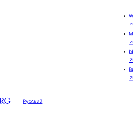
W
M
b
B
Русский