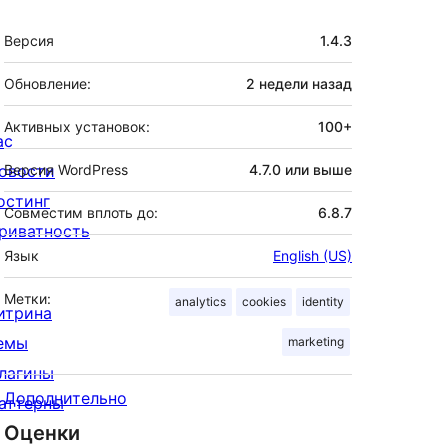
Мета
Версия
1.4.3
Обновление:
2 недели
назад
Активных установок:
100+
ас
овости
Версия WordPress
4.7.0 или выше
остинг
Совместим вплоть до:
6.8.7
риватность
Язык
English (US)
Метки:
analytics
cookies
identity
итрина
емы
marketing
лагины
Дополнительно
аттерны
Оценки