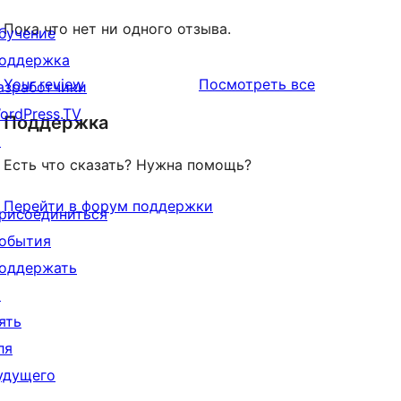
Пока что нет ни одного отзыва.
бучение
оддержка
отзывы
Your review
Посмотреть все
азработчики
ordPress.TV
Поддержка
↗
Есть что сказать? Нужна помощь?
Перейти в форум поддержки
рисоединиться
обытия
оддержать
↗
ять
ля
удущего