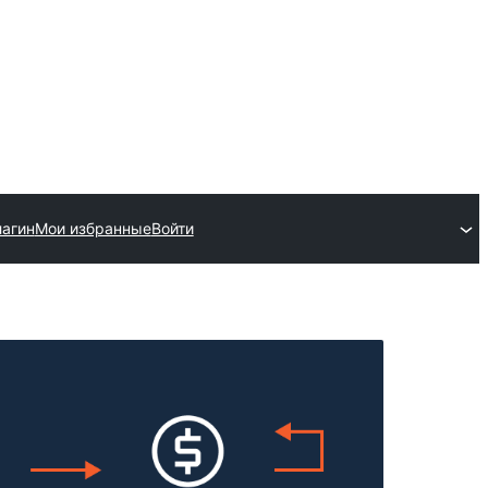
лагин
Мои избранные
Войти