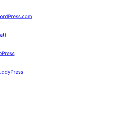
ordPress.com
↗
att
↗
bPress
↗
uddyPress
↗