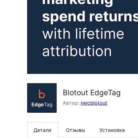
Blotout EdgeTag
Автор:
nejcblotout
Детали
Отзывы
Установка