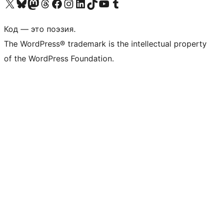
Посетите нас в X (ранее Twitter)
Посетите нашу учётную запись в Bluesky
Посетите нашу ленту в Mastodon
Посетите нашу учётную запись в Threads
Посетите нашу страницу на Facebook
Посетите наш Instagram
Посетите нашу страницу в LinkedIn
Посетите нашу учётную запись в TikTok
Посетите наш канал YouTube
Посетите нашу учётную запись в Tumblr
Код — это поэзия.
The WordPress® trademark is the intellectual property
of the WordPress Foundation.