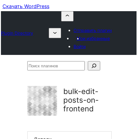
Скачать WordPress
Отправить плагин
Plugin Directory
Мои избранные
Войти
Поиск
плагинов
bulk-edit-
posts-on-
frontend