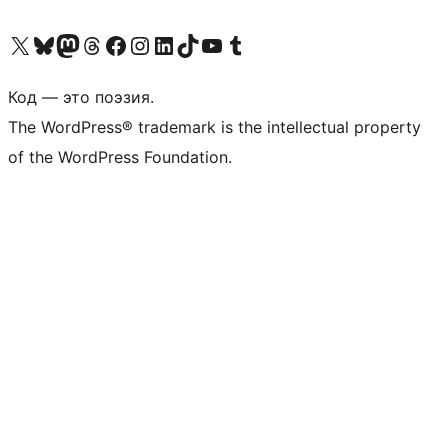
Посетите нас в X (ранее Twitter)
Посетите нашу учётную запись в Bluesky
Посетите нашу ленту в Mastodon
Посетите нашу учётную запись в Threads
Посетите нашу страницу на Facebook
Посетите наш Instagram
Посетите нашу страницу в LinkedIn
Посетите нашу учётную запись в TikTok
Посетите наш канал YouTube
Посетите нашу учётную запись в Tumblr
Код — это поэзия.
The WordPress® trademark is the intellectual property
of the WordPress Foundation.