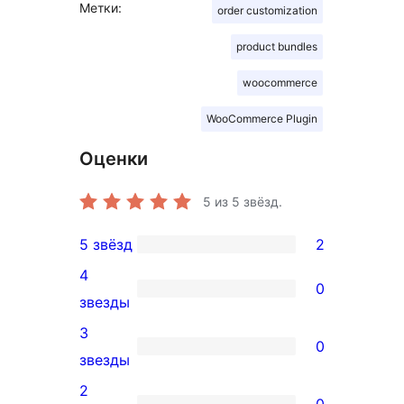
Метки:
order customization
product bundles
woocommerce
WooCommerce Plugin
Оценки
5
из 5 звёзд.
5 звёзд
2
2
4
5-
0
0
звезды
звездный
4-
3
отзыв
0
звездный
0
звезды
отзыв
3-
2
0