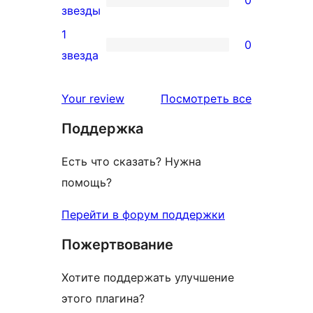
звездный
0
звезды
отзыв
2-
1
0
звездный
0
звезда
отзыв
1-
звездный
отзывы
Your review
Посмотреть все
отзыв
Поддержка
Есть что сказать? Нужна
помощь?
Перейти в форум поддержки
Пожертвование
Хотите поддержать улучшение
этого плагина?