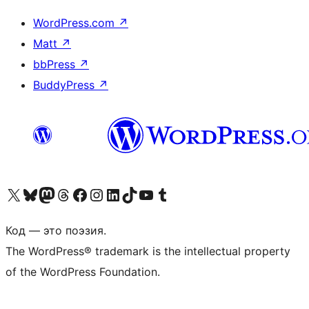
WordPress.com
↗
Matt
↗
bbPress
↗
BuddyPress
↗
Посетите нас в X (ранее Twitter)
Посетите нашу учётную запись в Bluesky
Посетите нашу ленту в Mastodon
Посетите нашу учётную запись в Threads
Посетите нашу страницу на Facebook
Посетите наш Instagram
Посетите нашу страницу в LinkedIn
Посетите нашу учётную запись в TikTok
Посетите наш канал YouTube
Посетите нашу учётную запись в Tumblr
Код — это поэзия.
The WordPress® trademark is the intellectual property
of the WordPress Foundation.