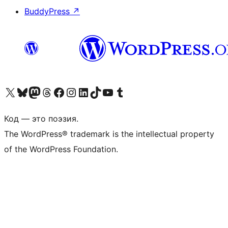
BuddyPress
↗
Посетите нас в X (ранее Twitter)
Посетите нашу учётную запись в Bluesky
Посетите нашу ленту в Mastodon
Посетите нашу учётную запись в Threads
Посетите нашу страницу на Facebook
Посетите наш Instagram
Посетите нашу страницу в LinkedIn
Посетите нашу учётную запись в TikTok
Посетите наш канал YouTube
Посетите нашу учётную запись в Tumblr
Код — это поэзия.
The WordPress® trademark is the intellectual property
of the WordPress Foundation.