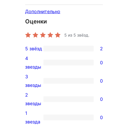
Дополнительно
Оценки
5
из 5 звёзд.
5 звёзд
2
2
4
5-
0
0
звезды
звездный
4-
3
отзыв
0
звездный
0
звезды
отзыв
3-
2
0
звездный
0
звезды
отзыв
2-
1
0
звездный
0
звезда