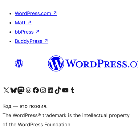
WordPress.com
↗
Matt
↗
bbPress
↗
BuddyPress
↗
Посетите нас в X (ранее Twitter)
Посетите нашу учётную запись в Bluesky
Посетите нашу ленту в Mastodon
Посетите нашу учётную запись в Threads
Посетите нашу страницу на Facebook
Посетите наш Instagram
Посетите нашу страницу в LinkedIn
Посетите нашу учётную запись в TikTok
Посетите наш канал YouTube
Посетите нашу учётную запись в Tumblr
Код — это поэзия.
The WordPress® trademark is the intellectual property
of the WordPress Foundation.