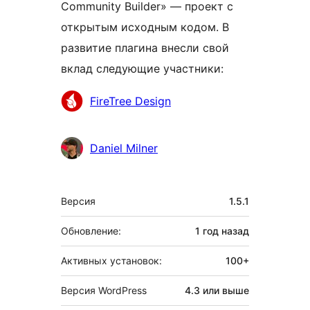
Community Builder» — проект с
открытым исходным кодом. В
развитие плагина внесли свой
вклад следующие участники:
Участники
FireTree Design
Daniel Milner
Мета
Версия
1.5.1
Обновление:
1 год
назад
Активных установок:
100+
Версия WordPress
4.3 или выше