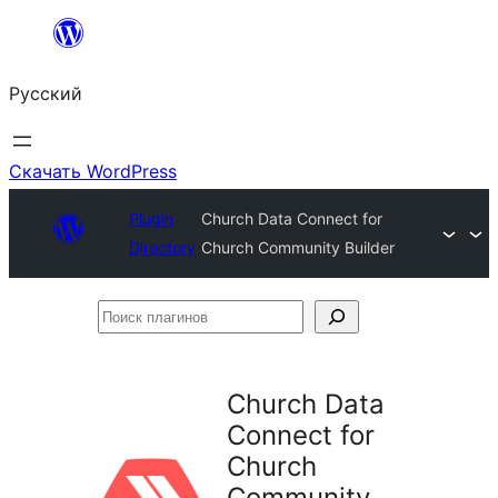
Перейти
к
Русский
содержимому
Скачать WordPress
Plugin
Church Data Connect for
Directory
Church Community Builder
Поиск
плагинов
Church Data
Connect for
Church
Community