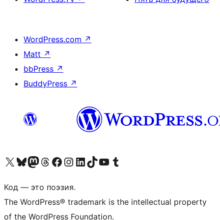
WordPress.com
↗
Matt
↗
bbPress
↗
BuddyPress
↗
Посетите нас в X (ранее Twitter)
Посетите нашу учётную запись в Bluesky
Посетите нашу ленту в Mastodon
Посетите нашу учётную запись в Threads
Посетите нашу страницу на Facebook
Посетите наш Instagram
Посетите нашу страницу в LinkedIn
Посетите нашу учётную запись в TikTok
Посетите наш канал YouTube
Посетите нашу учётную запись в Tumblr
Код — это поэзия.
The WordPress® trademark is the intellectual property
of the WordPress Foundation.