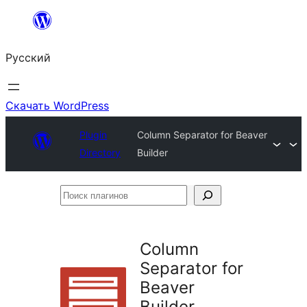
Перейти
к
Русский
содержимому
Скачать WordPress
Plugin
Column Separator for Beaver
Directory
Builder
Поиск
плагинов
Column
Separator for
Beaver
Builder