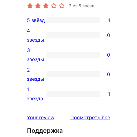
3
из 5 звёзд.
5 звёзд
1
1
4
5-
0
0
звезды
звездный
4-
3
отзыв
0
звездный
0
звезды
отзыв
3-
2
0
звездный
0
звезды
отзыв
2-
1
1
звездный
1
звезда
отзыв
1-
звездный
отзывы
Your review
Посмотреть все
отзыв
Поддержка