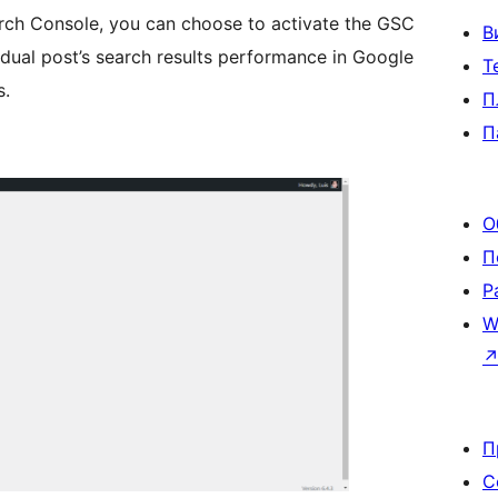
arch Console, you can choose to activate the GSC
В
idual post’s search results performance in Google
Т
s.
П
П
О
П
Р
W
П
С