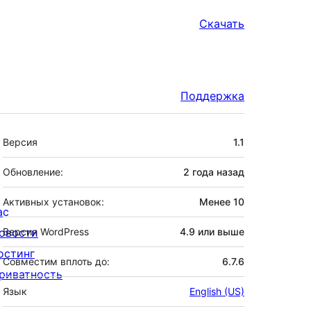
Скачать
Поддержка
Мета
Версия
1.1
Обновление:
2 года
назад
Активных установок:
Менее 10
ас
овости
Версия WordPress
4.9 или выше
остинг
Совместим вплоть до:
6.7.6
риватность
Язык
English (US)