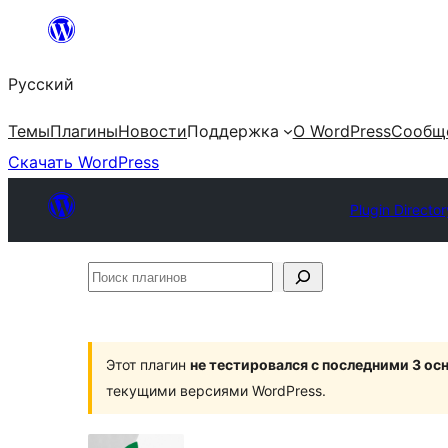
Перейти
к
Русский
содержимому
Темы
Плагины
Новости
Поддержка
О WordPress
Сообщ
Скачать WordPress
Plugin Director
Поиск
плагинов
Этот плагин
не тестировался с последними 3 о
текущими версиями WordPress.