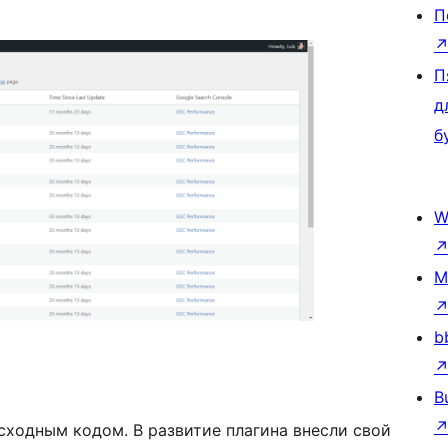
П
П
д
б
W
M
b
B
сходным кодом. В развитие плагина внесли свой