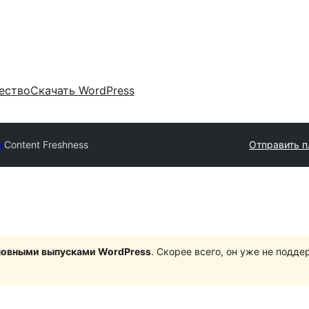
ество
Скачать WordPress
y
Content Freshness
Отправить п
сновными выпусками WordPress
. Скорее всего, он уже не подд