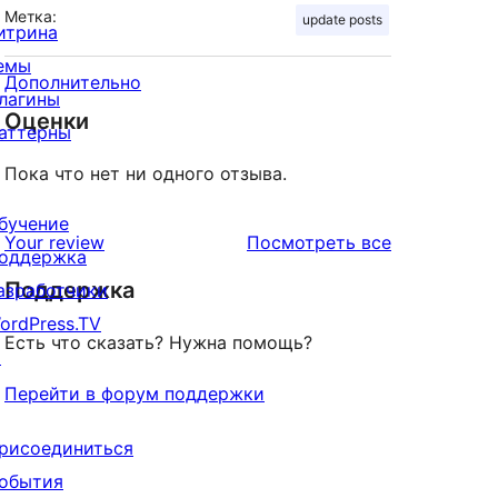
Метка:
update posts
итрина
емы
Дополнительно
лагины
Оценки
аттерны
Пока что нет ни одного отзыва.
бучение
отзывы
Your review
Посмотреть все
оддержка
Поддержка
азработчики
ordPress.TV
Есть что сказать? Нужна помощь?
↗
Перейти в форум поддержки
рисоединиться
обытия