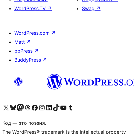
WordPress.TV
↗
Swag
↗
WordPress.com
↗
Matt
↗
bbPress
↗
BuddyPress
↗
Посетите нас в X (ранее Twitter)
Посетите нашу учётную запись в Bluesky
Посетите нашу ленту в Mastodon
Посетите нашу учётную запись в Threads
Посетите нашу страницу на Facebook
Посетите наш Instagram
Посетите нашу страницу в LinkedIn
Посетите нашу учётную запись в TikTok
Посетите наш канал YouTube
Посетите нашу учётную запись в Tumblr
Код — это поэзия.
The WordPress® trademark is the intellectual property