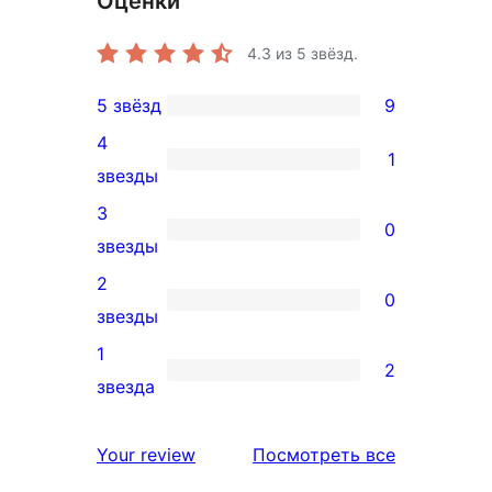
Оценки
4.3
из 5 звёзд.
5 звёзд
9
9
4
5-
1
1
звезды
звездный
4-
3
отзыв
0
звездный
0
звезды
отзыв
3-
2
0
звездный
0
звезды
отзыв
2-
1
2
звездный
2
звезда
отзыв
1-
звездный
отзывы
Your review
Посмотреть все
отзыв