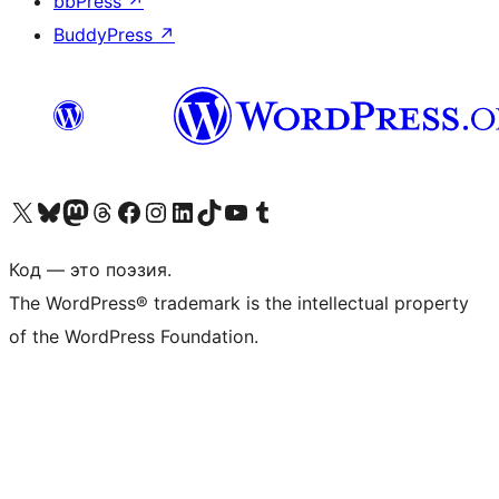
bbPress
↗
BuddyPress
↗
Посетите нас в X (ранее Twitter)
Посетите нашу учётную запись в Bluesky
Посетите нашу ленту в Mastodon
Посетите нашу учётную запись в Threads
Посетите нашу страницу на Facebook
Посетите наш Instagram
Посетите нашу страницу в LinkedIn
Посетите нашу учётную запись в TikTok
Посетите наш канал YouTube
Посетите нашу учётную запись в Tumblr
Код — это поэзия.
The WordPress® trademark is the intellectual property
of the WordPress Foundation.