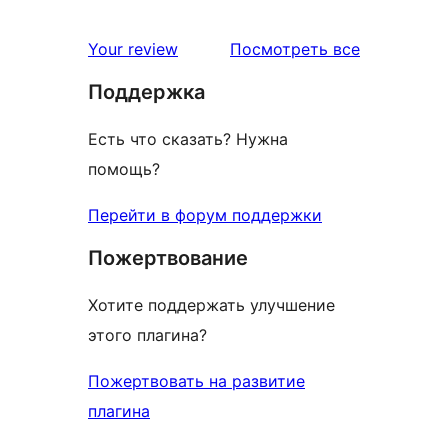
отзыв
1-
звездный
отзывы
Your review
Посмотреть все
отзыв
Поддержка
Есть что сказать? Нужна
помощь?
Перейти в форум поддержки
Пожертвование
Хотите поддержать улучшение
этого плагина?
Пожертвовать на развитие
плагина