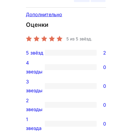
Дополнительно
Оценки
5
из 5 звёзд.
5 звёзд
2
2
4
5-
0
0
звезды
звездный
4-
3
отзыв
0
звездный
0
звезды
отзыв
3-
2
0
звездный
0
звезды
отзыв
2-
1
0
звездный
0
звезда