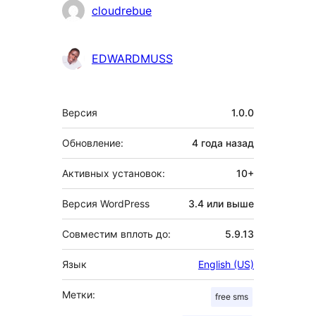
Участники
cloudrebue
EDWARDMUSS
Мета
Версия
1.0.0
Обновление:
4 года
назад
Активных установок:
10+
Версия WordPress
3.4 или выше
Совместим вплоть до:
5.9.13
Язык
English (US)
Метки:
free sms