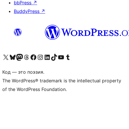
bbPress
↗
BuddyPress
↗
Посетите нас в X (ранее Twitter)
Посетите нашу учётную запись в Bluesky
Посетите нашу ленту в Mastodon
Посетите нашу учётную запись в Threads
Посетите нашу страницу на Facebook
Посетите наш Instagram
Посетите нашу страницу в LinkedIn
Посетите нашу учётную запись в TikTok
Посетите наш канал YouTube
Посетите нашу учётную запись в Tumblr
Код — это поэзия.
The WordPress® trademark is the intellectual property
of the WordPress Foundation.