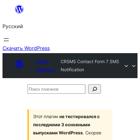
Перейти
к
Русский
содержимому
Скачать WordPress
Plugin
CRSMS Contact Form 7 SMS
Directory
Notification
Поиск
плагинов
Этот плагин
не тестировался с
последними 3 основными
выпусками WordPress
. Скорее