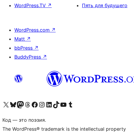
WordPress.TV
↗
Пять для будущего
WordPress.com
↗
Matt
↗
bbPress
↗
BuddyPress
↗
Посетите нас в X (ранее Twitter)
Посетите нашу учётную запись в Bluesky
Посетите нашу ленту в Mastodon
Посетите нашу учётную запись в Threads
Посетите нашу страницу на Facebook
Посетите наш Instagram
Посетите нашу страницу в LinkedIn
Посетите нашу учётную запись в TikTok
Посетите наш канал YouTube
Посетите нашу учётную запись в Tumblr
Код — это поэзия.
The WordPress® trademark is the intellectual property