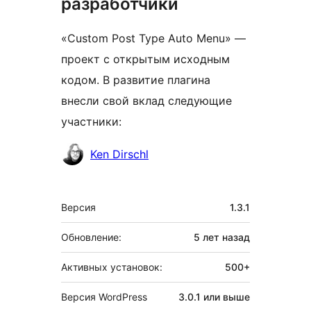
разработчики
«Custom Post Type Auto Menu» —
проект с открытым исходным
кодом. В развитие плагина
внесли свой вклад следующие
участники:
Участники
Ken Dirschl
Мета
Версия
1.3.1
Обновление:
5 лет
назад
Активных установок:
500+
Версия WordPress
3.0.1 или выше