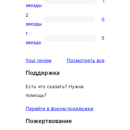
1
звездный
1
звезды
отзыв
3-
2
0
звездный
0
звезды
отзыв
2-
1
5
звездный
5
звезда
отзыв
1-
звездный
отзывы
Your review
Посмотреть все
отзыв
Поддержка
Есть что сказать? Нужна
помощь?
Перейти в форум поддержки
Пожертвование