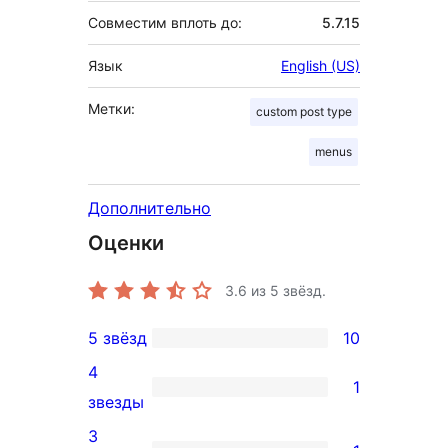
Совместим вплоть до:
5.7.15
Язык
English (US)
Метки:
custom post type
menus
Дополнительно
Оценки
3.6
из 5 звёзд.
5 звёзд
10
10
4
5-
1
1
звезды
звездный
4-
3
отзыв