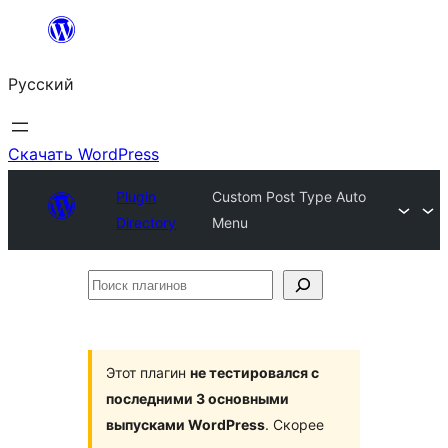
Перейти
к
Русский
содержимому
Скачать WordPress
Plugin
Custom Post Type Auto
Directory
Menu
Поиск
плагинов
Этот плагин
не тестировался с
последними 3 основными
выпусками WordPress
. Скорее