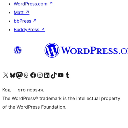
WordPress.com
↗
Matt
↗
bbPress
↗
BuddyPress
↗
Посетите нас в X (ранее Twitter)
Посетите нашу учётную запись в Bluesky
Посетите нашу ленту в Mastodon
Посетите нашу учётную запись в Threads
Посетите нашу страницу на Facebook
Посетите наш Instagram
Посетите нашу страницу в LinkedIn
Посетите нашу учётную запись в TikTok
Посетите наш канал YouTube
Посетите нашу учётную запись в Tumblr
Код — это поэзия.
The WordPress® trademark is the intellectual property
of the WordPress Foundation.