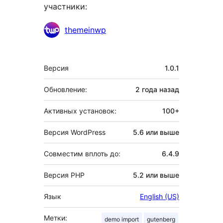
участники:
Участники
themeinwp
Мета
Версия
1.0.1
Обновление:
2 года
назад
Активных установок:
100+
Версия WordPress
5.6 или выше
Совместим вплоть до:
6.4.9
Версия PHP
5.2 или выше
Язык
English (US)
Метки:
demo import
gutenberg