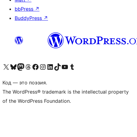
bbPress
↗
BuddyPress
↗
Посетите нас в X (ранее Twitter)
Посетите нашу учётную запись в Bluesky
Посетите нашу ленту в Mastodon
Посетите нашу учётную запись в Threads
Посетите нашу страницу на Facebook
Посетите наш Instagram
Посетите нашу страницу в LinkedIn
Посетите нашу учётную запись в TikTok
Посетите наш канал YouTube
Посетите нашу учётную запись в Tumblr
Код — это поэзия.
The WordPress® trademark is the intellectual property
of the WordPress Foundation.