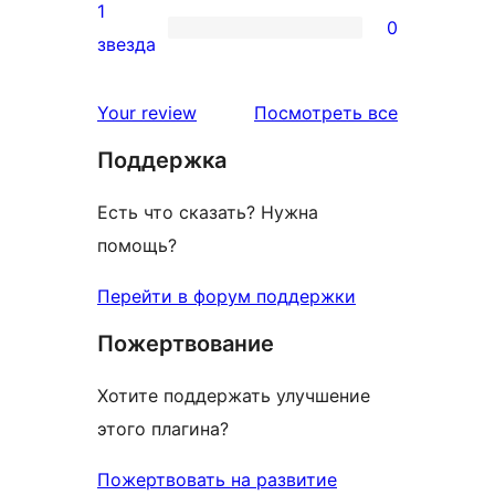
отзыв
2-
1
0
звездный
0
звезда
отзыв
1-
звездный
отзывы
Your review
Посмотреть все
отзыв
Поддержка
Есть что сказать? Нужна
помощь?
Перейти в форум поддержки
Пожертвование
Хотите поддержать улучшение
этого плагина?
Пожертвовать на развитие