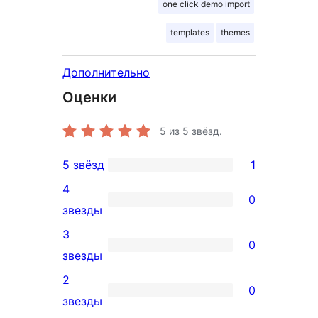
one click demo import
templates
themes
Дополнительно
Оценки
5
из 5 звёзд.
5 звёзд
1
1
4
5-
0
0
звезды
звездный
4-
3
отзыв
0
звездный
0
звезды
отзыв
3-
2
0
звездный
0
звезды