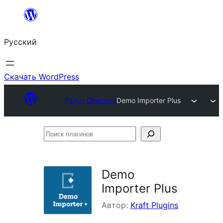
Перейти
к
Русский
содержимому
Скачать WordPress
Plugin Directory
Demo Importer Plus
Поиск
плагинов
Demo
Importer Plus
Автор:
Kraft Plugins