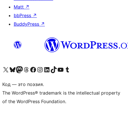
Matt
↗
bbPress
↗
BuddyPress
↗
Посетите нас в X (ранее Twitter)
Посетите нашу учётную запись в Bluesky
Посетите нашу ленту в Mastodon
Посетите нашу учётную запись в Threads
Посетите нашу страницу на Facebook
Посетите наш Instagram
Посетите нашу страницу в LinkedIn
Посетите нашу учётную запись в TikTok
Посетите наш канал YouTube
Посетите нашу учётную запись в Tumblr
Код — это поэзия.
The WordPress® trademark is the intellectual property
of the WordPress Foundation.