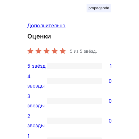
propaganda
Дополнительно
Оценки
5
из 5 звёзд.
5 звёзд
1
1
4
5-
0
0
звезды
звездный
4-
3
отзыв
0
звездный
0
звезды
отзыв
3-
2
0
звездный
0
звезды
отзыв
2-
1