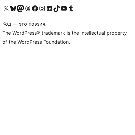
Посетите нас в X (ранее Twitter)
Посетите нашу учётную запись в Bluesky
Посетите нашу ленту в Mastodon
Посетите нашу учётную запись в Threads
Посетите нашу страницу на Facebook
Посетите наш Instagram
Посетите нашу страницу в LinkedIn
Посетите нашу учётную запись в TikTok
Посетите наш канал YouTube
Посетите нашу учётную запись в Tumblr
Код — это поэзия.
The WordPress® trademark is the intellectual property
of the WordPress Foundation.