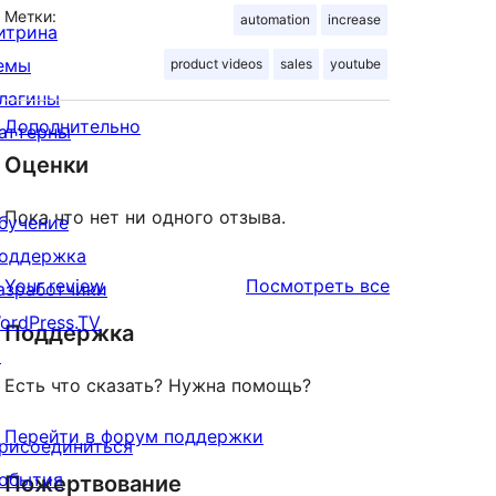
Метки:
automation
increase
итрина
емы
product videos
sales
youtube
лагины
Дополнительно
аттерны
Оценки
Пока что нет ни одного отзыва.
бучение
оддержка
отзывы
Your review
Посмотреть все
азработчики
ordPress.TV
Поддержка
↗
Есть что сказать? Нужна помощь?
Перейти в форум поддержки
рисоединиться
обытия
Пожертвование