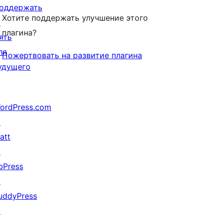
оддержать
Хотите поддержать улучшение этого
↗
плагина?
ять
ля
Пожертвовать на развитие плагина
удущего
ordPress.com
↗
att
↗
bPress
↗
uddyPress
↗