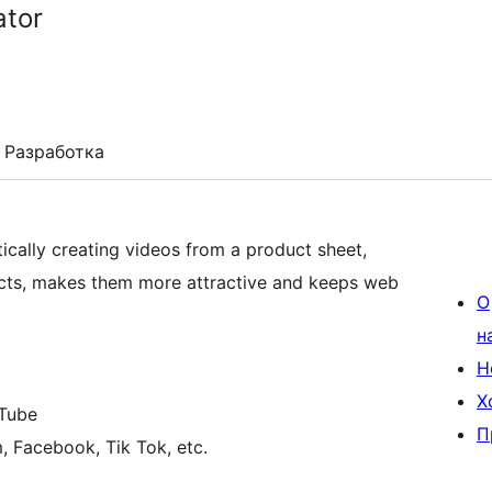
ator
Разработка
ically creating videos from a product sheet,
ucts, makes them more attractive and keeps web
О
н
Н
Х
uTube
П
, Facebook, Tik Tok, etc.