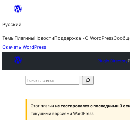
Перейти
к
Русский
содержимому
Темы
Плагины
Новости
Поддержка
О WordPress
Сообщ
Скачать WordPress
Plugin Directory
P
Поиск
плагинов
Этот плагин
не тестировался с последними 3 о
текущими версиями WordPress.