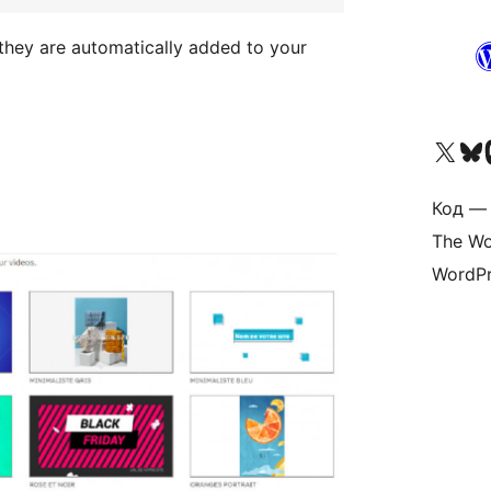
they are automatically added to your
Посетите нас в X (р
Посетите нашу
П
Код — 
The Wo
WordPr