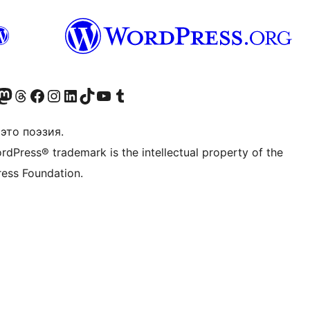
анее Twitter)
 учётную запись в Bluesky
осетите нашу ленту в Mastodon
Посетите нашу учётную запись в Threads
Посетите нашу страницу на Facebook
Посетите наш Instagram
Посетите нашу страницу в LinkedIn
Посетите нашу учётную запись в TikTok
Посетите наш канал YouTube
Посетите нашу учётную запись в Tumblr
это поэзия.
rdPress® trademark is the intellectual property of the
ess Foundation.