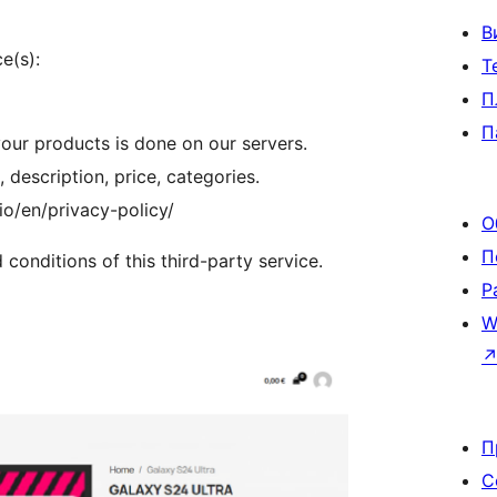
В
e(s):
Т
П
П
your products is done on our servers.
 description, price, categories.
io/en/privacy-policy/
О
П
 conditions of this third-party service.
Р
W
П
С