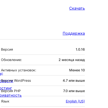
Скачать
Поддержка
Мета
Версия
1.0.16
Обновление:
2 месяца
назад
Активных установок:
Менее 10
ас
овости
Версия WordPress
4.7 или выше
остинг
Версия PHP
7.0 или выше
риватность
Язык
English (US)