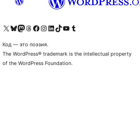
Посетите нас в X (ранее Twitter)
Посетите нашу учётную запись в Bluesky
Посетите нашу ленту в Mastodon
Посетите нашу учётную запись в Threads
Посетите нашу страницу на Facebook
Посетите наш Instagram
Посетите нашу страницу в LinkedIn
Посетите нашу учётную запись в TikTok
Посетите наш канал YouTube
Посетите нашу учётную запись в Tumblr
Код — это поэзия.
The WordPress® trademark is the intellectual property
of the WordPress Foundation.