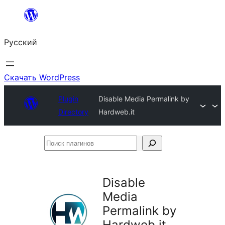
Перейти
к
Русский
содержимому
Скачать WordPress
Plugin
Disable Media Permalink by
Directory
Hardweb.it
Поиск
плагинов
Disable
Media
Permalink by
Hardweb.it