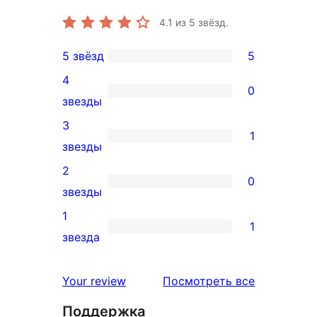
4.1
из 5 звёзд.
5 звёзд
5
5
4
5-
0
0
звезды
звездный
4-
3
отзыв
1
звездный
1
звезды
отзыв
3-
2
0
звездный
0
звезды
отзыв
2-
1
1
звездный
1
звезда
отзыв
1-
звездный
отзывы
Your review
Посмотреть все
отзыв
Поддержка