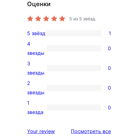
Оценки
5
из 5 звёзд.
5 звёзд
1
1
4
5-
0
0
звезды
звездный
4-
3
отзыв
0
звездный
0
звезды
отзыв
3-
2
0
звездный
0
звезды
отзыв
2-
1
0
звездный
0
звезда
отзыв
1-
звездный
отзывы
Your review
Посмотреть все