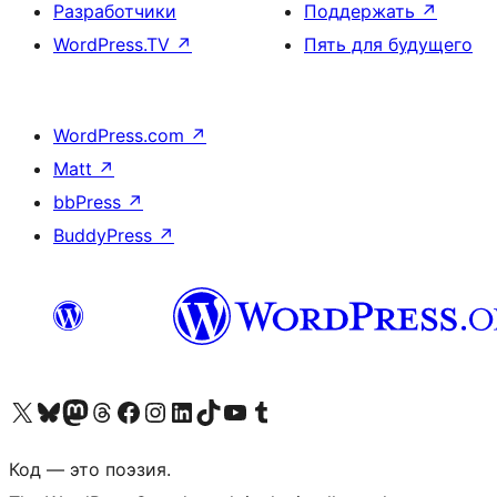
Разработчики
Поддержать
↗
WordPress.TV
↗
Пять для будущего
WordPress.com
↗
Matt
↗
bbPress
↗
BuddyPress
↗
Посетите нас в X (ранее Twitter)
Посетите нашу учётную запись в Bluesky
Посетите нашу ленту в Mastodon
Посетите нашу учётную запись в Threads
Посетите нашу страницу на Facebook
Посетите наш Instagram
Посетите нашу страницу в LinkedIn
Посетите нашу учётную запись в TikTok
Посетите наш канал YouTube
Посетите нашу учётную запись в Tumblr
Код — это поэзия.