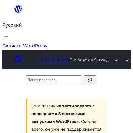
Перейти
к
Русский
содержимому
Скачать WordPress
Plugin Directory
DIYVA Voice Survey
Поиск
плагинов
Этот плагин
не тестировался с
последними 3 основными
выпусками WordPress
. Скорее
всего, он уже не поддерживается