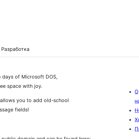
Разработка
he days of Microsoft DOS,
free space with joy.
О
allows you to add old-school
н
sage fields!
Н
Х
П
’s public domain and can be found here: