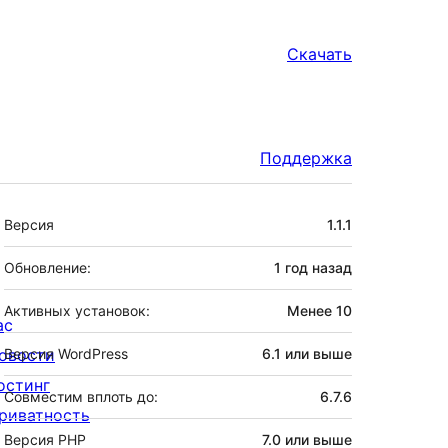
Скачать
Поддержка
Мета
Версия
1.1.1
Обновление:
1 год
назад
Активных установок:
Менее 10
ас
овости
Версия WordPress
6.1 или выше
остинг
Совместим вплоть до:
6.7.6
риватность
Версия PHP
7.0 или выше