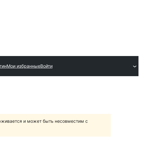
гин
Мои избранные
Войти
ерживается и может быть несовместим с