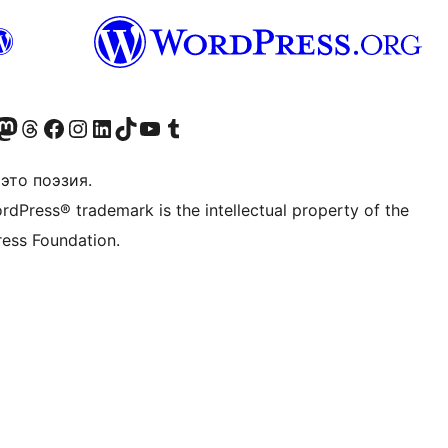
анее Twitter)
 учётную запись в Bluesky
осетите нашу ленту в Mastodon
Посетите нашу учётную запись в Threads
Посетите нашу страницу на Facebook
Посетите наш Instagram
Посетите нашу страницу в LinkedIn
Посетите нашу учётную запись в TikTok
Посетите наш канал YouTube
Посетите нашу учётную запись в Tumblr
это поэзия.
rdPress® trademark is the intellectual property of the
ess Foundation.