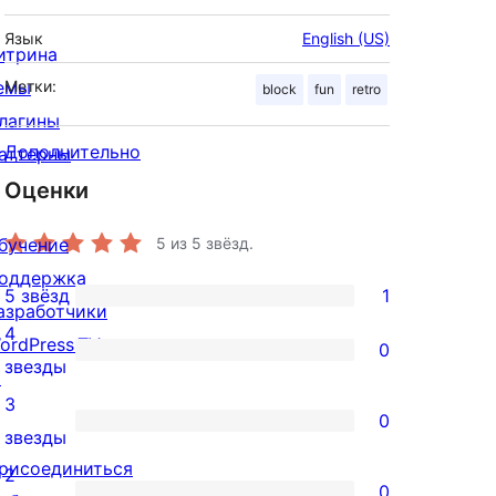
Язык
English (US)
итрина
емы
Метки:
block
fun
retro
лагины
Дополнительно
аттерны
Оценки
бучение
5
из 5 звёзд.
оддержка
5 звёзд
1
1
азработчики
4
5-
ordPress.TV
0
0
звезды
звездный
↗
4-
3
отзыв
0
звездный
0
звезды
отзыв
рисоединиться
3-
2
0