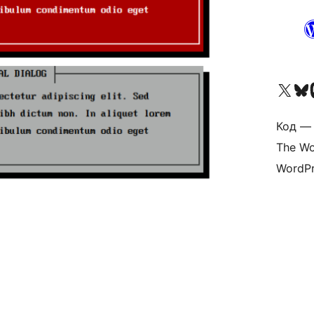
Посетите нас в X (р
Посетите нашу
П
Код — 
The Wo
WordPr