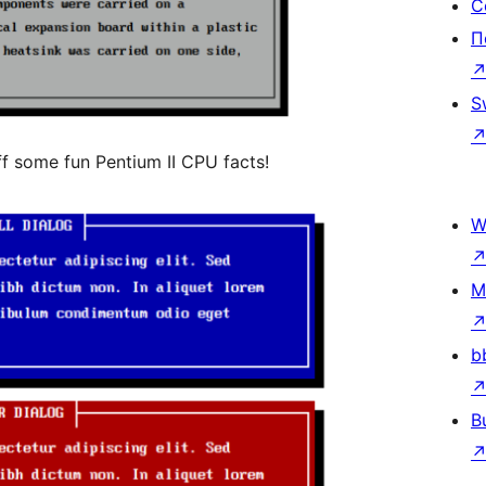
С
П
S
 some fun Pentium II CPU facts!
W
M
b
B