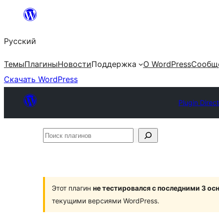
Перейти
к
Русский
содержимому
Темы
Плагины
Новости
Поддержка
О WordPress
Сообщ
Скачать WordPress
Plugin Direc
Поиск
плагинов
Этот плагин
не тестировался с последними 3 о
текущими версиями WordPress.