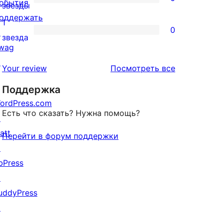
обытия
звездный
0
звезды
оддержать
отзыв
2-
1
0
↗
звездный
0
звезда
wag
отзыв
1-
↗
звездный
отзывы
Your review
Посмотреть все
отзыв
Поддержка
ordPress.com
Есть что сказать? Нужна помощь?
↗
att
Перейти в форум поддержки
↗
bPress
↗
uddyPress
↗