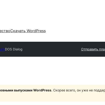
ество
Скачать WordPress
tory
DOS Dialog
Отправить пла
сновными выпусками WordPress
. Скорее всего, он уже не подд