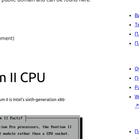
В
Т
П
vement)
П
О
П
Р
W
П