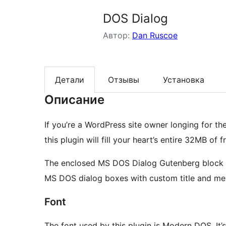
DOS Dialog
Автор:
Dan Ruscoe
Детали
Отзывы
Установка
Описание
If you’re a WordPress site owner longing for t
this plugin will fill your heart’s entire 32MB of 
The enclosed MS DOS Dialog Gutenberg block 
MS DOS dialog boxes with custom title and mes
Font
The font used by this plugin is Modern DOS. It