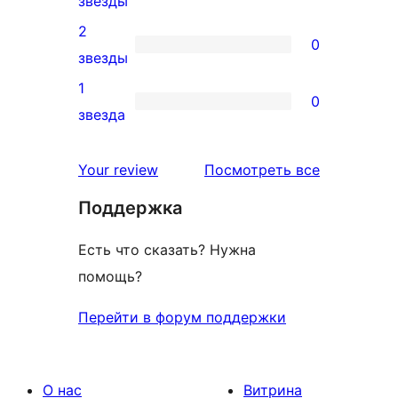
звезды
отзыв
3-
2
0
звездный
0
звезды
отзыв
2-
1
0
звездный
0
звезда
отзыв
1-
звездный
отзывы
Your review
Посмотреть все
отзыв
Поддержка
Есть что сказать? Нужна
помощь?
Перейти в форум поддержки
О нас
Витрина