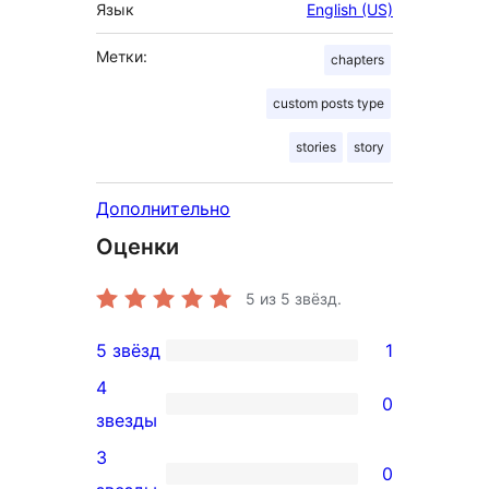
Язык
English (US)
Метки:
chapters
custom posts type
stories
story
Дополнительно
Оценки
5
из 5 звёзд.
5 звёзд
1
1
4
5-
0
0
звезды
звездный
4-
3
отзыв
0
звездный
0