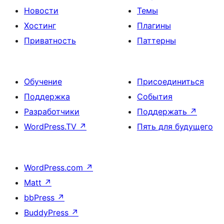
Новости
Темы
Хостинг
Плагины
Приватность
Паттерны
Обучение
Присоединиться
Поддержка
События
Разработчики
Поддержать
↗
WordPress.TV
↗
Пять для будущего
WordPress.com
↗
Matt
↗
bbPress
↗
BuddyPress
↗