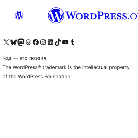
Посетите нас в X (ранее Twitter)
Посетите нашу учётную запись в Bluesky
Посетите нашу ленту в Mastodon
Посетите нашу учётную запись в Threads
Посетите нашу страницу на Facebook
Посетите наш Instagram
Посетите нашу страницу в LinkedIn
Посетите нашу учётную запись в TikTok
Посетите наш канал YouTube
Посетите нашу учётную запись в Tumblr
Код — это поэзия.
The WordPress® trademark is the intellectual property
of the WordPress Foundation.