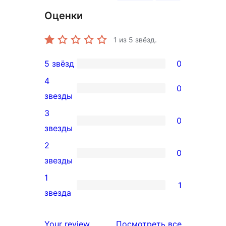
Оценки
1
из 5 звёзд.
5 звёзд
0
0
4
5-
0
0
звезды
звездный
4-
3
отзыв
0
звездный
0
звезды
отзыв
3-
2
0
звездный
0
звезды
отзыв
2-
1
1
звездный
1
звезда
отзыв
1-
звездный
отзывы
Your review
Посмотреть все