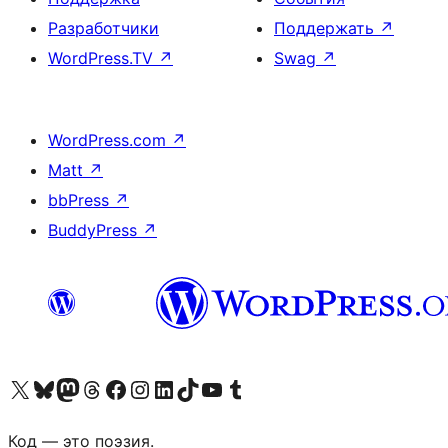
Разработчики
Поддержать
↗
WordPress.TV
↗
Swag
↗
WordPress.com
↗
Matt
↗
bbPress
↗
BuddyPress
↗
Посетите нас в X (ранее Twitter)
Посетите нашу учётную запись в Bluesky
Посетите нашу ленту в Mastodon
Посетите нашу учётную запись в Threads
Посетите нашу страницу на Facebook
Посетите наш Instagram
Посетите нашу страницу в LinkedIn
Посетите нашу учётную запись в TikTok
Посетите наш канал YouTube
Посетите нашу учётную запись в Tumblr
Код — это поэзия.