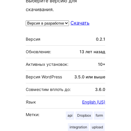
Выберите версию для
скачивания.
Скачать
Мета
Версия
0.2.1
Обновление:
13 лет
назад
Активных установок:
10+
Версия WordPress
3.5.0 или выше
Совместим вплоть до:
3.6.0
Язык
English (US)
Метки:
api
Dropbox
form
integration
upload