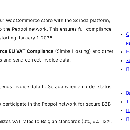
your WooCommerce store with the Scrada platform,
to the Peppol network. This ensures full compliance
О
tarting January 1, 2026.
н
e EU VAT Compliance
(Simba Hosting) and other
Н
s and send correct invoice data.
Х
П
sends invoice data to Scrada when an order status
В
Т
 participate in the Peppol network for secure B2B
П
П
izes VAT rates to Belgian standards (0%, 6%, 12%,