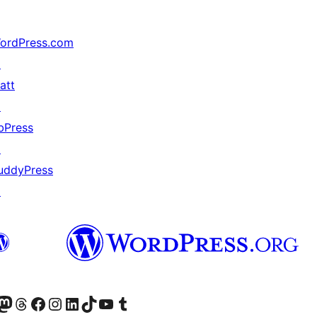
ordPress.com
↗
att
↗
bPress
↗
uddyPress
↗
анее Twitter)
 учётную запись в Bluesky
осетите нашу ленту в Mastodon
Посетите нашу учётную запись в Threads
Посетите нашу страницу на Facebook
Посетите наш Instagram
Посетите нашу страницу в LinkedIn
Посетите нашу учётную запись в TikTok
Посетите наш канал YouTube
Посетите нашу учётную запись в Tumblr