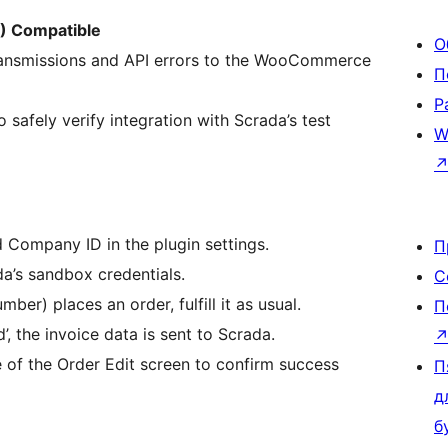
) Compatible
О
transmissions and API errors to the WooCommerce
П
Р
 safely verify integration with Scrada’s test
W
d Company ID in the plugin settings.
П
a’s sandbox credentials.
С
er) places an order, fulfill it as usual.
П
, the invoice data is sent to Scrada.
 of the Order Edit screen to confirm success
П
д
б