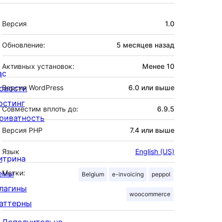
Мета
Версия
1.0
Обновление:
5 месяцев
назад
Активных установок:
Менее 10
ас
овости
Версия WordPress
6.0 или выше
остинг
Совместим вплоть до:
6.9.5
риватность
Версия PHP
7.4 или выше
Язык
English (US)
итрина
емы
Метки:
Belgium
e-invoicing
peppol
лагины
woocommerce
аттерны