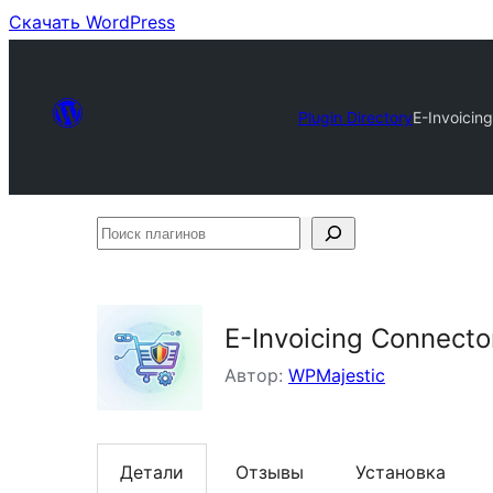
Скачать WordPress
Plugin Directory
E-Invoicing
Поиск
плагинов
E-Invoicing Connector
Автор:
WPMajestic
Детали
Отзывы
Установка