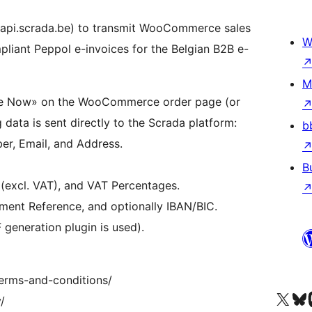
//api.scrada.be) to transmit WooCommerce sales
W
pliant Peppol e-invoices for the Belgian B2B e-
M
oice Now» on the WooCommerce order page (or
g data is sent directly to the Scrada platform:
b
r, Email, and Address.
B
 (excl. VAT), and VAT Percentages.
yment Reference, and optionally IBAN/BIC.
 generation plugin is used).
terms-and-conditions/
Посетите нас в X (р
Посетите нашу
П
/