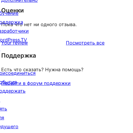
Дополнительно
Оценки
бучение
оддержка
Пока что нет ни одного отзыва.
азработчики
ordPress.TV
отзывы
Your review
Посмотреть все
↗
Поддержка
Есть что сказать? Нужна помощь?
рисоединиться
обытия
Перейти в форум поддержки
оддержать
↗
ять
ля
удущего