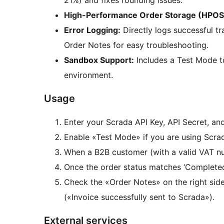
21%) and fixes rounding issues.
High-Performance Order Storage (HPOS
Error Logging:
Directly logs successful 
Order Notes for easy troubleshooting.
Sandbox Support:
Includes a Test Mode to
environment.
Usage
Enter your Scrada API Key, API Secret, an
Enable «Test Mode» if you are using Scrad
When a B2B customer (with a valid VAT numb
Once the order status matches ‘Completed’
Check the «Order Notes» on the right side
(«Invoice successfully sent to Scrada»).
External services