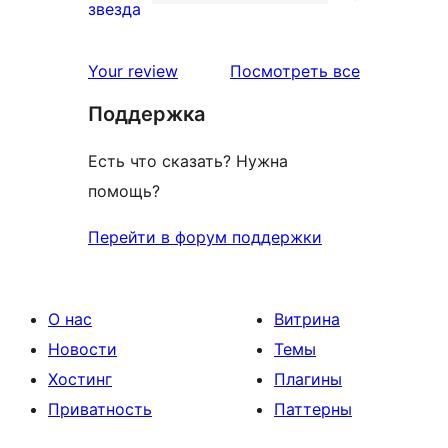
звездный
0
звезда
отзыв
1-
звездный
отзывы
Your review
Посмотреть все
отзыв
Поддержка
Есть что сказать? Нужна
помощь?
Перейти в форум поддержки
О нас
Витрина
Новости
Темы
Хостинг
Плагины
Приватность
Паттерны