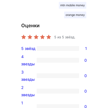
mtn mobile money
orange money
Оценки
5
из 5 звёзд.
5 звёзд
1
1
4
5-
0
0
звезды
звездный
4-
3
отзыв
0
звездный
0
звезды
отзыв
3-
2
0
звездный
0
звезды
отзыв
2-
1
0