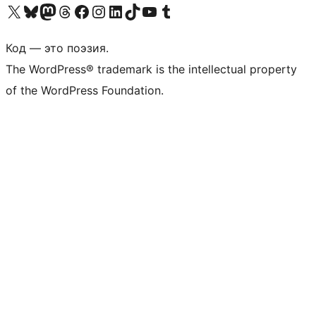
Посетите нас в X (ранее Twitter)
Посетите нашу учётную запись в Bluesky
Посетите нашу ленту в Mastodon
Посетите нашу учётную запись в Threads
Посетите нашу страницу на Facebook
Посетите наш Instagram
Посетите нашу страницу в LinkedIn
Посетите нашу учётную запись в TikTok
Посетите наш канал YouTube
Посетите нашу учётную запись в Tumblr
Код — это поэзия.
The WordPress® trademark is the intellectual property
of the WordPress Foundation.