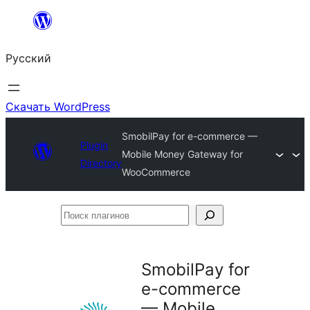
Перейти
к
Русский
содержимому
Скачать WordPress
SmobilPay for e-commerce —
Plugin
Mobile Money Gateway for
Directory
WooCommerce
Поиск
плагинов
SmobilPay for
e-commerce
— Mobile