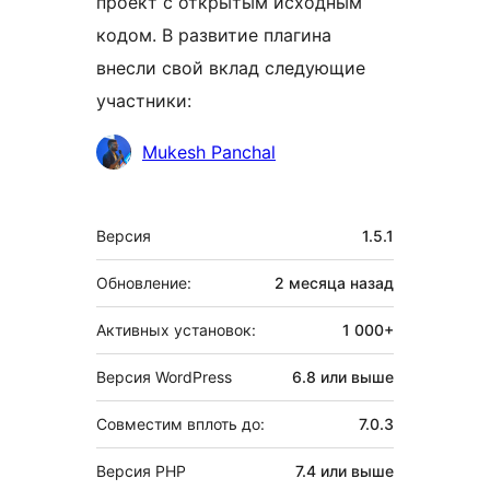
проект с открытым исходным
кодом. В развитие плагина
внесли свой вклад следующие
участники:
Участники
Mukesh Panchal
Мета
Версия
1.5.1
Обновление:
2 месяца
назад
Активных установок:
1 000+
Версия WordPress
6.8 или выше
Совместим вплоть до:
7.0.3
Версия PHP
7.4 или выше