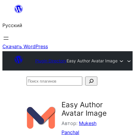
Перейти
к
Русский
содержимому
Скачать WordPress
Plugin Directory
Easy Author Avatar Image
Поиск
плагинов
Easy Author
Avatar Image
Автор:
Mukesh
Panchal