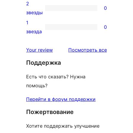
отзыв
3-
2
0
звездный
0
звезды
отзыв
2-
1
0
звездный
0
звезда
отзыв
1-
звездный
отзывы
Your review
Посмотреть все
отзыв
Поддержка
Есть что сказать? Нужна
помощь?
Перейти в форум поддержки
Пожертвование
Хотите поддержать улучшение