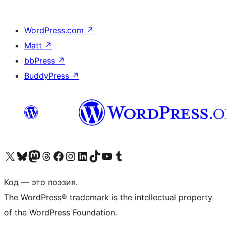
WordPress.com
↗
Matt
↗
bbPress
↗
BuddyPress
↗
Посетите нас в X (ранее Twitter)
Посетите нашу учётную запись в Bluesky
Посетите нашу ленту в Mastodon
Посетите нашу учётную запись в Threads
Посетите нашу страницу на Facebook
Посетите наш Instagram
Посетите нашу страницу в LinkedIn
Посетите нашу учётную запись в TikTok
Посетите наш канал YouTube
Посетите нашу учётную запись в Tumblr
Код — это поэзия.
The WordPress® trademark is the intellectual property
of the WordPress Foundation.