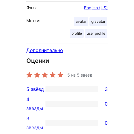
Язык
English (US)
Метки:
avatar
gravatar
profile
user profile
Дополнительно
Оценки
5
из 5 звёзд.
5 звёзд
3
3
4
5-
0
0
звезды
звездный
4-
3
отзыв
0
звездный
0
звезды