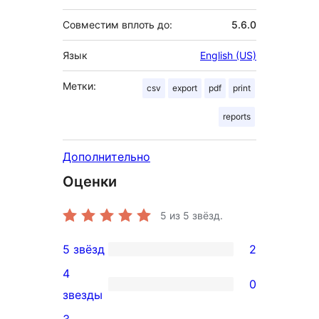
Совместим вплоть до:
5.6.0
Язык
English (US)
Метки:
csv
export
pdf
print
reports
Дополнительно
Оценки
5
из 5 звёзд.
5 звёзд
2
2
4
5-
0
0
звезды
звездный
4-