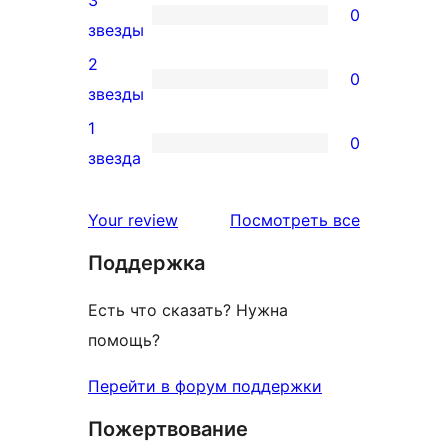
3
отзыв
0
звездный
0
звезды
отзыв
3-
2
0
звездный
0
звезды
отзыв
2-
1
0
звездный
0
звезда
отзыв
1-
звездный
отзывы
Your review
Посмотреть все
отзыв
Поддержка
Есть что сказать? Нужна
помощь?
Перейти в форум поддержки
Пожертвование