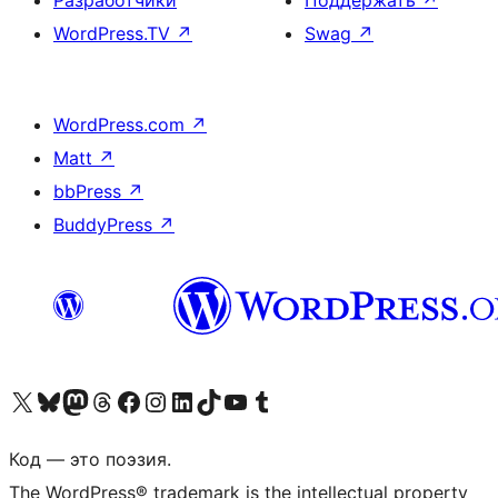
Разработчики
Поддержать
↗
WordPress.TV
↗
Swag
↗
WordPress.com
↗
Matt
↗
bbPress
↗
BuddyPress
↗
Посетите нас в X (ранее Twitter)
Посетите нашу учётную запись в Bluesky
Посетите нашу ленту в Mastodon
Посетите нашу учётную запись в Threads
Посетите нашу страницу на Facebook
Посетите наш Instagram
Посетите нашу страницу в LinkedIn
Посетите нашу учётную запись в TikTok
Посетите наш канал YouTube
Посетите нашу учётную запись в Tumblr
Код — это поэзия.
The WordPress® trademark is the intellectual property