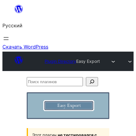
Перейти
к
Русский
содержимому
Скачать WordPress
Plugin Directory
Easy Export
Поиск
плагинов
Этот плагин
не тестировался с