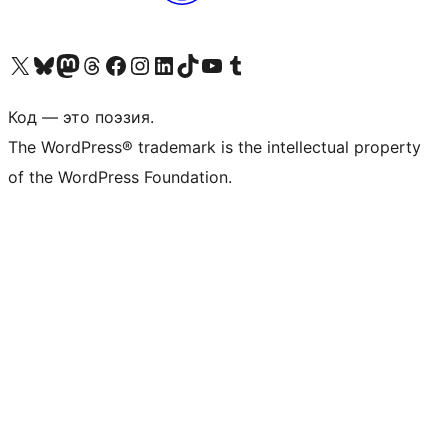
Посетите нас в X (ранее Twitter)
Посетите нашу учётную запись в Bluesky
Посетите нашу ленту в Mastodon
Посетите нашу учётную запись в Threads
Посетите нашу страницу на Facebook
Посетите наш Instagram
Посетите нашу страницу в LinkedIn
Посетите нашу учётную запись в TikTok
Посетите наш канал YouTube
Посетите нашу учётную запись в Tumblr
Код — это поэзия.
The WordPress® trademark is the intellectual property
of the WordPress Foundation.